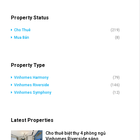
Property Status
Cho Thuê
(219)
Mua Bán
(8)
Property Type
Vinhomes Harmony
(79)
Vinhomes Riverside
(146)
Vinhomes Symphony
(12)
Latest Properties
Cho thuê biệt thự 4 phòng ngủ
Vinhomes Riverside sáng