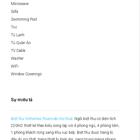
Microwave
Sofa
Swimming Pool
Tivi
Tủ Lạnh
Tủ Quần Áo
TV Cable
Washer
WiFi
Window Coverings
Sự miêu tả
Biệt thự Vinhomes Riverside cho thuê
. Ngôi biệt thự có diện tích
220m2 thiết kế theo kiểu song lập với 4 phong ngủ, 4 phòng tắm,
1 phòng khách rộng sang khu vực bếp. Biệt thự được trang bị
đầy đủ nội thất, trang thiết bị hiện đại, sang trọng mang phong