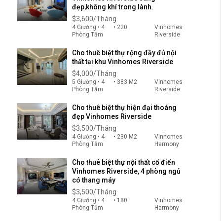
đẹp,không khí trong lành.
$3,600/Tháng
4 Giường • 4
• 220
Vinhomes
Phòng Tắm
Riverside
Cho thuê biệt thự rộng đầy đủ nội
thất tại khu Vinhomes Riverside
$4,000/Tháng
5 Giường • 4
• 383 M2
Vinhomes
Phòng Tắm
Riverside
Cho thuê biệt thự hiện đại thoáng
đẹp Vinhomes Riverside
$3,500/Tháng
4 Giường • 4
• 230 M2
Vinhomes
Phòng Tắm
Harmony
Cho thuê biệt thự nội thất cổ điển
Vinhomes Riverside, 4 phòng ngủ
có thang máy
$3,500/Tháng
4 Giường • 4
• 180
Vinhomes
Phòng Tắm
Harmony