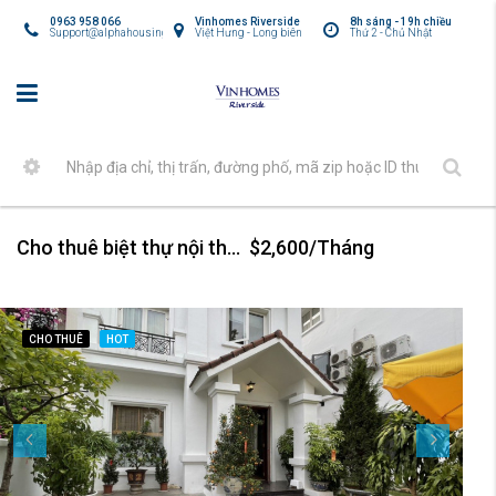
0963 958 066
Vinhomes Riverside
8h sáng - 19h chiều
Support@alphahousing.vn
Việt Hưng - Long biên
Thứ 2 - Chủ Nhật
Cho thuê biệt thự nội thất hiện đại tại Vinhomes Riverside
$2,600/Tháng
CHO THUÊ
HOT