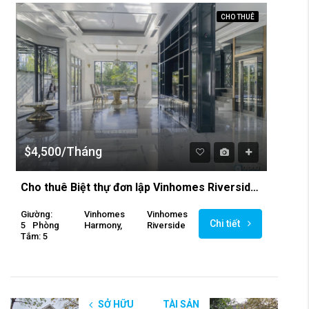
CHO THUÊ
$4,500/Tháng
Cho thuê Biệt thự đơn lập Vinhomes Riverside Nguyệt Quế 5PN, có bể bơi, thang máy.
Giường:
Vinhomes
Vinhomes
Chi tiết
5
Phòng
Harmony,
Riverside
Tắm: 5
SỞ HỮU
TÀI SẢN