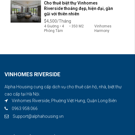
Cho thuê biệt thự Vinhomes
Riverside thoáng đẹp, hiện đại, gần
gũi với thiên nhiên
$4,500/Tháng
4 Giường • 4
• 350 M2
Vinhomes
Phòng Tắm
Harmony
VINHOMES RIVERSIDE
Alpha Housing cung cấp dịch vụ cho thuê căn hộ, nhà, biệt thự
cao cấp tại Hà Nội.
Vinhomes Riverside, Phường Việt Hưng, Quận Long Biên
0963 958 066
Support@alphahousing.vn