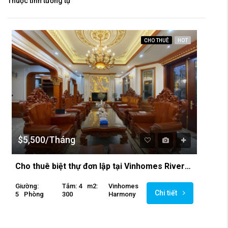
Thuộc tính tương tự
CHO THUÊ
HOT
$5,500/Tháng
Cho thuê biệt thự đơn lập tại Vinhomes Riverside
Giường:
Tắm: 4
M2:
Vinhomes
Chi tiết
5
Phòng
300
Harmony