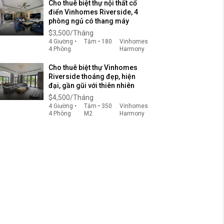
Cho thuê biệt thự nội thất cổ
điển Vinhomes Riverside, 4
phòng ngủ có thang máy
$3,500/Tháng
4 Giường •
Tắm • 180
Vinhomes
4 Phòng
Harmony
Cho thuê biệt thự Vinhomes
Riverside thoáng đẹp, hiện
đại, gần gũi với thiên nhiên
$4,500/Tháng
4 Giường •
Tắm • 350
Vinhomes
4 Phòng
M2
Harmony