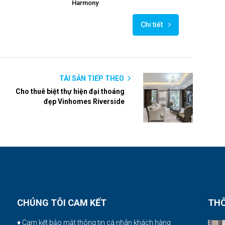
Harmony
Chi tiết
TÀI SẢN TIẾP THEO
Cho thuê biệt thự hiện đại thoáng
đẹp Vinhomes Riverside
CHÚNG TÔI CAM KẾT
THÔ
♦ Cam kết bảo mật thông tin cá nhân khách hàng