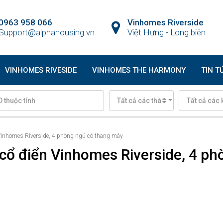
0963 958 066
Vinhomes Riverside
Support@alphahousing.vn
Việt Hưng - Long biên
VINHOMES RIVESIDE
VINHOMES THE HARMONY
TIN T
Tất cả các thành phố
Tất cả các 
n Vinhomes Riverside, 4 phòng ngủ có thang máy
t cổ điển Vinhomes Riverside, 4 p