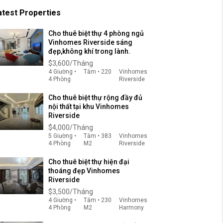
atest Properties
Cho thuê biệt thự 4 phòng ngủ
Vinhomes Riverside sáng
đẹp,không khí trong lành.
$3,600/Tháng
4 Giường •
Tắm • 220
Vinhomes
4 Phòng
Riverside
Cho thuê biệt thự rộng đầy đủ
nội thất tại khu Vinhomes
Riverside
$4,000/Tháng
5 Giường •
Tắm • 383
Vinhomes
4 Phòng
M2
Riverside
Cho thuê biệt thự hiện đại
thoáng đẹp Vinhomes
Riverside
$3,500/Tháng
4 Giường •
Tắm • 230
Vinhomes
4 Phòng
M2
Harmony