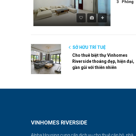
3
Phòng
SỞ HỮU TRÍ TUỆ
Cho thuê biệt thự Vinhomes
Riverside thoáng đẹp, hiện đại,
gần gũi với thiên nhiên
VINHOMES RIVERSIDE
Alpha Housing cung cấp dịch vụ cho thuê căn hộ, nhà,