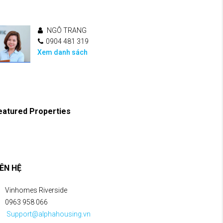
NGÔ TRANG
0904 481 319
Xem danh sách
eatured Properties
IÊN HỆ
Vinhomes Riverside
0963 958 066
Support@alphahousing.vn