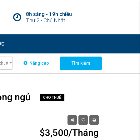
8h sáng - 19h chiều
Thứ 2 - Chủ Nhật
ỨC
khu vực
Nâng cao
Tìm kiếm
hòng ngủ
CHO THUÊ
$3,500/Tháng