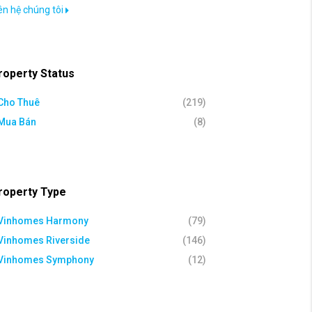
ên hệ chúng tôi
roperty Status
Cho Thuê
(219)
Mua Bán
(8)
roperty Type
Vinhomes Harmony
(79)
Vinhomes Riverside
(146)
Vinhomes Symphony
(12)