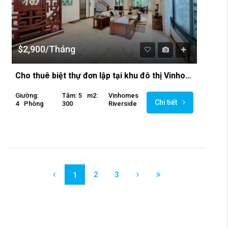
$2,900/Tháng
Cho thuê biệt thự đơn lập tại khu đô thị Vinhomes Riverside
Giường:
Tắm: 5
M2:
Vinhomes
Chi tiết
4
Phòng
300
Riverside
2
3
1