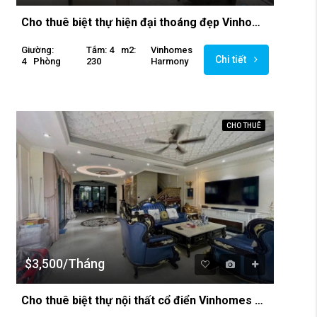
Cho thuê biệt thự hiện đại thoáng đẹp Vinhomes Riverside
Giường:
Tắm: 4
M2:
Vinhomes
Chi tiết
4
Phòng
230
Harmony
CHO THUÊ
$3,500/Tháng
Cho thuê biệt thự nội thất cổ điển Vinhomes Riverside, 4 phòng ngủ có thang máy