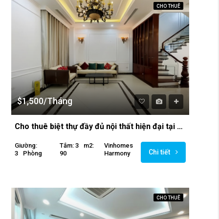
CHO THUÊ
$1,500/Tháng
Cho thuê biệt thự đầy đủ nội thất hiện đại tại Vinhomes Harmony
Giường:
Tắm: 3
M2:
Vinhomes
Chi tiết
3
Phòng
90
Harmony
CHO THUÊ