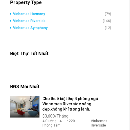
Property Type
Vinhomes Harmony
(79)
Vinhomes Riverside
(146)
Vinhomes Symphony
(12)
Biệt Thự Tốt Nhất
BĐS Mới Nhất
Cho thuê biệt thự 4 phòng ngủ
Vinhomes Riverside sáng
đẹp,không khí trong lành.
$3,600/Tháng
4 Giường • 4
• 220
Vinhomes
Phòng Tắm
Riverside