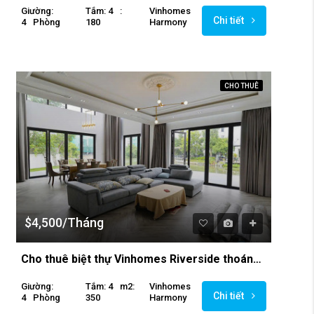
Giường:
Tắm: 4
:
Vinhomes
Chi tiết
4
Phòng
180
Harmony
CHO THUÊ
$4,500/Tháng
Cho thuê biệt thự Vinhomes Riverside thoáng đẹp, hiện đại, gần gũi với thiên nhiên
Giường:
Tắm: 4
M2:
Vinhomes
Chi tiết
4
Phòng
350
Harmony