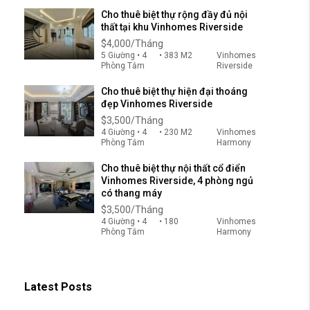
Cho thuê biệt thự rộng đầy đủ nội
thất tại khu Vinhomes Riverside
$4,000/Tháng
5 Giường • 4
• 383 M2
Vinhomes
Phòng Tắm
Riverside
Cho thuê biệt thự hiện đại thoáng
đẹp Vinhomes Riverside
$3,500/Tháng
4 Giường • 4
• 230 M2
Vinhomes
Phòng Tắm
Harmony
Cho thuê biệt thự nội thất cổ điển
Vinhomes Riverside, 4 phòng ngủ
có thang máy
$3,500/Tháng
4 Giường • 4
• 180
Vinhomes
Phòng Tắm
Harmony
Latest Posts