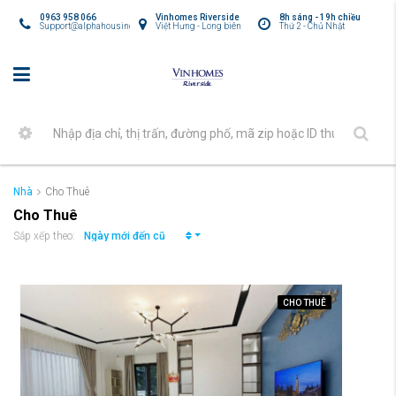
0963 958 066
Vinhomes Riverside
8h sáng - 19h chiều
Support@alphahousing.vn
Việt Hưng - Long biên
Thứ 2 - Chủ Nhật
Nhà
Cho Thuê
Cho Thuê
Ngày mới đến cũ
Sắp xếp theo:
CHO THUÊ