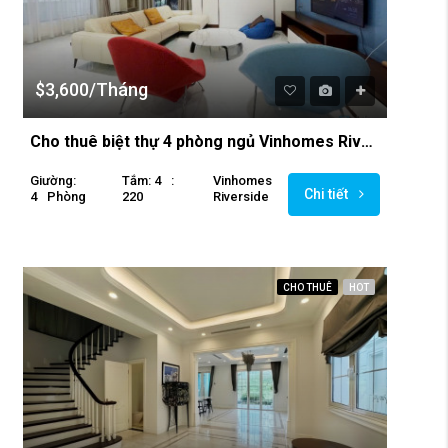
$3,600/Tháng
Cho thuê biệt thự 4 phòng ngủ Vinhomes Riverside sáng đẹp,không khí trong lành.
Giường:
Tắm: 4
:
Vinhomes
Chi tiết
4
Phòng
220
Riverside
CHO THUÊ
HOT