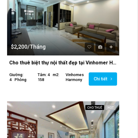
$2,200/Tháng
Cho thuê biệt thự nội thất đẹp tại Vinhomer Harmony
Giường:
Tắm: 4
M2:
Vinhomes
Chi tiết
4
Phòng
158
Harmony
CHO THUÊ
HOT