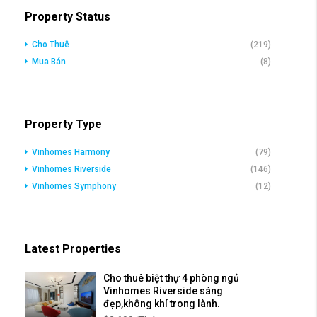
Property Status
Cho Thuê
(219)
Mua Bán
(8)
Property Type
Vinhomes Harmony
(79)
Vinhomes Riverside
(146)
Vinhomes Symphony
(12)
Latest Properties
Cho thuê biệt thự 4 phòng ngủ
Vinhomes Riverside sáng
đẹp,không khí trong lành.