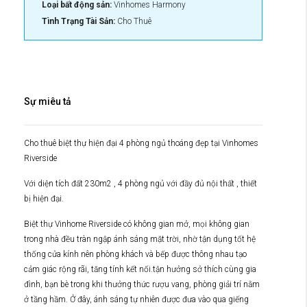
Loại bất động sản:
Vinhomes Harmony
Tình Trạng Tài Sản:
Cho Thuê
Sự miêu tả
Cho thuê biệt thự hiện đại 4 phòng ngủ thoáng đẹp tại Vinhomes
Riverside
Với diện tích đất 230m2 , 4 phòng ngủ với đầy đủ nội thất , thiết
bị hiện đại.
Biệt thự Vinhome Riverside có không gian mở, mọi không gian
trong nhà đều tràn ngập ánh sáng mặt trời, nhờ tận dụng tốt hệ
thống cửa kính nên phòng khách và bếp được thông nhau tạo
cảm giác rộng rãi, tăng tính kết nối.tận hưởng sở thích cùng gia
đình, bạn bè trong khi thưởng thức rượu vang, phòng giải trí nằm
ở tầng hầm. Ở đây, ánh sáng tự nhiên được đưa vào qua giếng