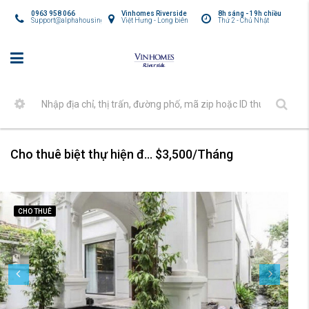
0963 958 066
Vinhomes Riverside
8h sáng - 19h chiều
Support@alphahousing.vn
Việt Hưng - Long biên
Thứ 2 - Chủ Nhật
Cho thuê biệt thự hiện đại thoáng đẹp Vinhomes Riverside
$3,500/Tháng
CHO THUÊ