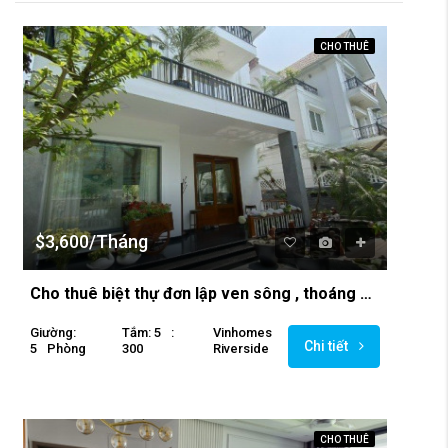
CHO THUÊ
$3,600/Tháng
Cho thuê biệt thự đơn lập ven sông , thoáng đẹp tại Vinhomes Riverside Hoa Phượng
Giường:
Tắm: 5
:
Vinhomes
Chi tiết
5
Phòng
300
Riverside
CHO THUÊ