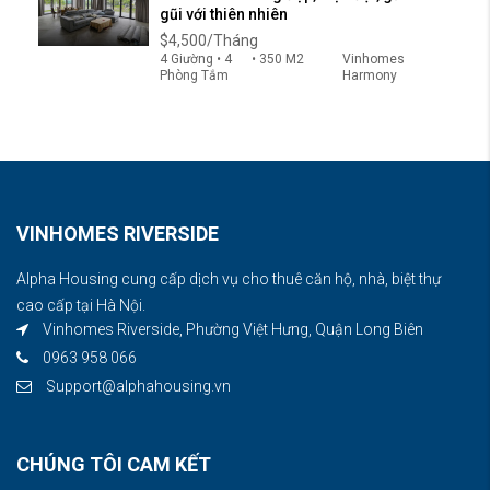
gũi với thiên nhiên
$4,500/Tháng
4 Giường • 4
• 350 M2
Vinhomes
Phòng Tắm
Harmony
VINHOMES RIVERSIDE
Alpha Housing cung cấp dịch vụ cho thuê căn hộ, nhà, biệt thự
cao cấp tại Hà Nội.
Vinhomes Riverside, Phường Việt Hưng, Quận Long Biên
0963 958 066
Support@alphahousing.vn
CHÚNG TÔI CAM KẾT