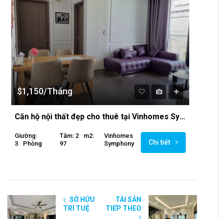
$1,150/Tháng
Căn hộ nội thất đẹp cho thuê tại Vinhomes Symphony
Giường:
Tắm: 2
M2:
Vinhomes
Chi tiết
3
Phòng
97
Symphony
SỞ HỮU
TÀI SẢN
TRÍ TUỆ
TIẾP THEO