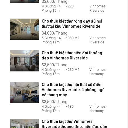
$3,600/Tháng
4 Giường • 4
• 220
Vinhomes
Phòng Tắm
Riverside
Cho thuê biệt thự rộng đầy đủ nội
thất tại khu Vinhomes Riverside
$4,000/Tháng
5 Giường • 4
• 383 M2
Vinhomes
Phòng Tắm
Riverside
Cho thuê biệt thự hiện đại thoáng
đẹp Vinhomes Riverside
$3,500/Tháng
4 Giường • 4
• 230 M2
Vinhomes
Phòng Tắm
Harmony
Cho thuê biệt thự nội thất cổ điển
Vinhomes Riverside, 4 phòng ngủ
có thang máy
$3,500/Tháng
4 Giường • 4
• 180
Vinhomes
Phòng Tắm
Harmony
Cho thuê biệt thự Vinhomes
Riverside thoáng đẹp, hiện đại, gần