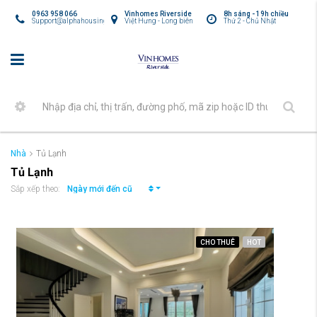
0963 958 066
Vinhomes Riverside
8h sáng - 19h chiều
Support@alphahousing.vn
Việt Hưng - Long biên
Thứ 2 - Chủ Nhật
Nhà
Tủ Lạnh
Tủ Lạnh
Ngày mới đến cũ
Sắp xếp theo:
CHO THUÊ
HOT