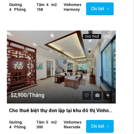
Giường:
Tắm: 4
M2:
Vinhomes
Chi tiết
4
Phòng
158
Harmony
CHO THUÊ
HOT
$2,900/Tháng
Cho thuê biệt thự đơn lập tại khu đô thị Vinhomes Riverside
Giường:
Tắm: 5
M2:
Vinhomes
Chi tiết
4
Phòng
300
Riverside