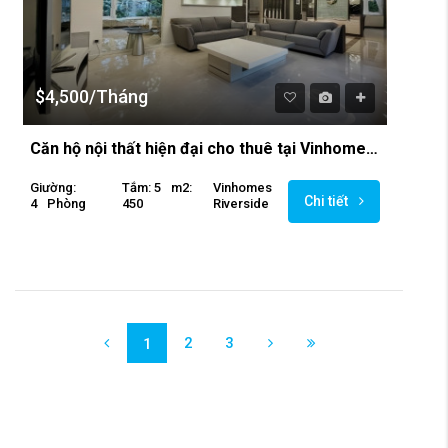
$4,500/Tháng
Căn hộ nội thất hiện đại cho thuê tại Vinhomes Riversdie
Giường:
Tắm: 5
M2:
Vinhomes
Chi tiết
4
Phòng
450
Riverside
2
3
1