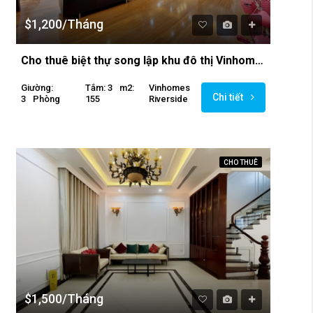
$1,200/Tháng
Cho thuê biệt thự song lập khu đô thị Vinhomes Riverside
Giường:
Tắm: 3
M2:
Vinhomes
Chi tiết
3
Phòng
155
Riverside
CHO THUÊ
$1,500/Tháng