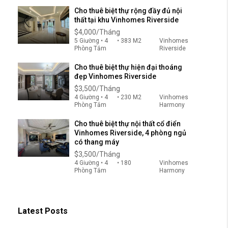
Cho thuê biệt thự rộng đầy đủ nội
thất tại khu Vinhomes Riverside
$4,000/Tháng
5 Giường • 4
• 383 M2
Vinhomes
Phòng Tắm
Riverside
Cho thuê biệt thự hiện đại thoáng
đẹp Vinhomes Riverside
$3,500/Tháng
4 Giường • 4
• 230 M2
Vinhomes
Phòng Tắm
Harmony
Cho thuê biệt thự nội thất cổ điển
Vinhomes Riverside, 4 phòng ngủ
có thang máy
$3,500/Tháng
4 Giường • 4
• 180
Vinhomes
Phòng Tắm
Harmony
Latest Posts