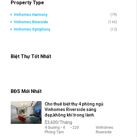
Property Type
Vinhomes Harmony
(79)
Vinhomes Riverside
(146)
Vinhomes Symphony
(12)
Biệt Thự Tốt Nhất
BĐS Mới Nhất
Cho thuê biệt thự 4 phòng ngủ
Vinhomes Riverside sáng
đẹp,không khí trong lành.
$3,600/Tháng
4 Giường • 4
• 220
Vinhomes
Phòng Tắm
Riverside