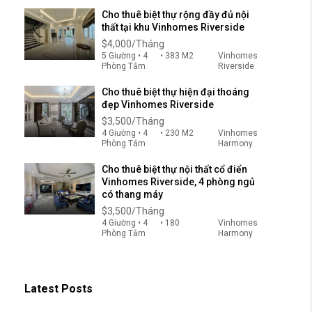
Cho thuê biệt thự rộng đầy đủ nội
thất tại khu Vinhomes Riverside
$4,000/Tháng
5 Giường • 4
• 383 M2
Vinhomes
Phòng Tắm
Riverside
Cho thuê biệt thự hiện đại thoáng
đẹp Vinhomes Riverside
$3,500/Tháng
4 Giường • 4
• 230 M2
Vinhomes
Phòng Tắm
Harmony
Cho thuê biệt thự nội thất cổ điển
Vinhomes Riverside, 4 phòng ngủ
có thang máy
$3,500/Tháng
4 Giường • 4
• 180
Vinhomes
Phòng Tắm
Harmony
Latest Posts