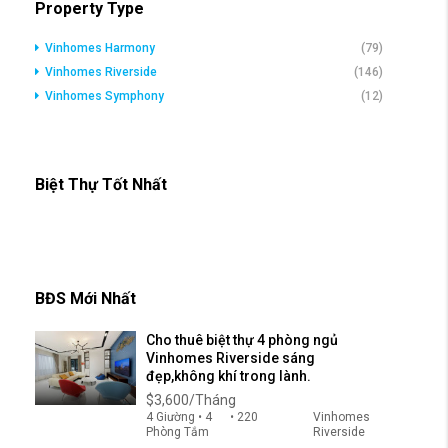
Property Type
Vinhomes Harmony
(79)
Vinhomes Riverside
(146)
Vinhomes Symphony
(12)
Biệt Thự Tốt Nhất
BĐS Mới Nhất
Cho thuê biệt thự 4 phòng ngủ
Vinhomes Riverside sáng
đẹp,không khí trong lành.
$3,600/Tháng
4 Giường • 4
• 220
Vinhomes
Phòng Tắm
Riverside