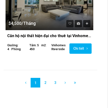
$4,500/Tháng
Căn hộ nội thất hiện đại cho thuê tại Vinhomes Riversdie
Giường:
Tắm: 5
M2:
Vinhomes
Chi tiết
4
Phòng
450
Riverside
2
3
1