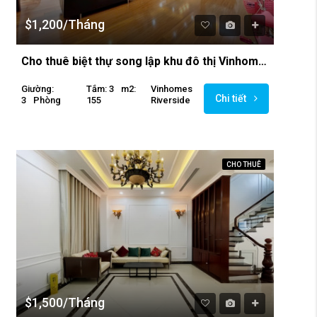
$1,200/Tháng
Cho thuê biệt thự song lập khu đô thị Vinhomes Riverside
Giường:
Tắm: 3
M2:
Vinhomes
Chi tiết
3
Phòng
155
Riverside
CHO THUÊ
$1,500/Tháng