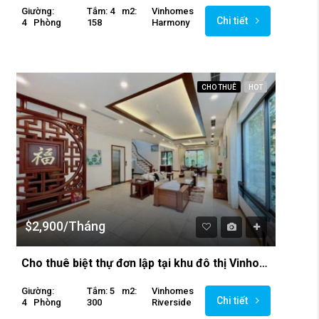
Giường:
Tắm: 4
M2:
Vinhomes
Chi tiết
4
Phòng
158
Harmony
CHO THUÊ
HOT
$2,900/Tháng
Cho thuê biệt thự đơn lập tại khu đô thị Vinhomes Riverside
Giường:
Tắm: 5
M2:
Vinhomes
Chi tiết
4
Phòng
300
Riverside