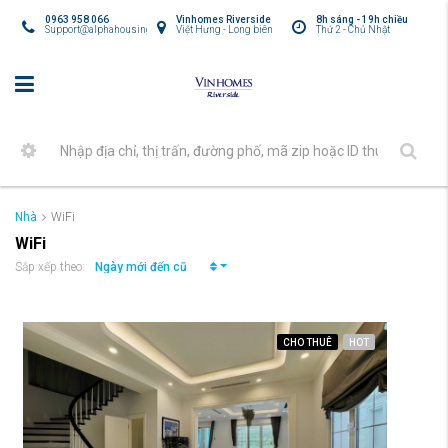
0963 958 066
Vinhomes Riverside
8h sáng - 19h chiều
Support@alphahousing.vn
Việt Hưng - Long biên
Thứ 2 - Chủ Nhật
Nhà
WiFi
WiFi
Ngày mới đến cũ
Sắp xếp theo:
CHO THUÊ
HOT