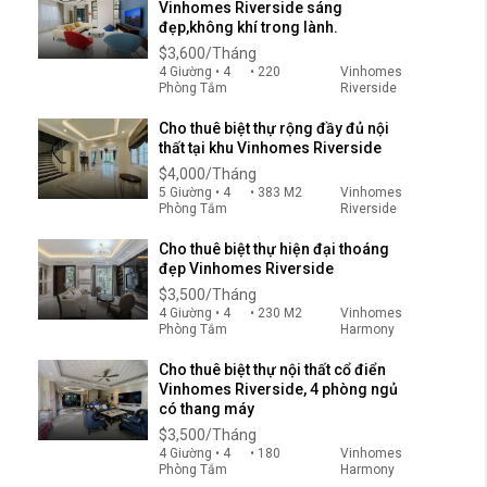
Vinhomes Riverside sáng
đẹp,không khí trong lành.
$3,600/Tháng
4 Giường • 4
• 220
Vinhomes
Phòng Tắm
Riverside
Cho thuê biệt thự rộng đầy đủ nội
thất tại khu Vinhomes Riverside
$4,000/Tháng
5 Giường • 4
• 383 M2
Vinhomes
Phòng Tắm
Riverside
Cho thuê biệt thự hiện đại thoáng
đẹp Vinhomes Riverside
$3,500/Tháng
4 Giường • 4
• 230 M2
Vinhomes
Phòng Tắm
Harmony
Cho thuê biệt thự nội thất cổ điển
Vinhomes Riverside, 4 phòng ngủ
có thang máy
$3,500/Tháng
4 Giường • 4
• 180
Vinhomes
Phòng Tắm
Harmony