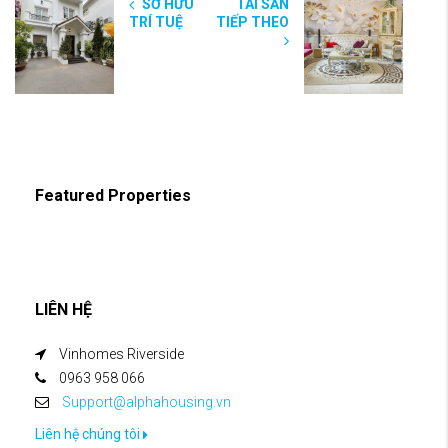
SỞ HỮU
TÀI SẢN
TRÍ TUỆ
TIẾP THEO
Featured Properties
LIÊN HỆ
Vinhomes Riverside
0963 958 066
Support@alphahousing.vn
Liên hệ chúng tôi