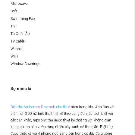
Microwave
Sofa
Swimming Pool
Tivi
Tủ Quần Áo
TV Cable
Washer
WiFi
Window Coverings
Sự miêu tả
Biệt thự Vinhomes Riverside cho thuê
nằm trong khu Anh Đào với
diện tích 200m2 biệt thự thiết kế theo dạng đơn lập tách biệt với
các căn khác, ngôi biệt thự được thiết kế thoáng với không gian
xung quanh sân vườn rộng nhiều cây xanh để thư giãn. Biệt thự
được thiết kế với 4 phòng ngủ sáng bên trong có đấy đủ giường