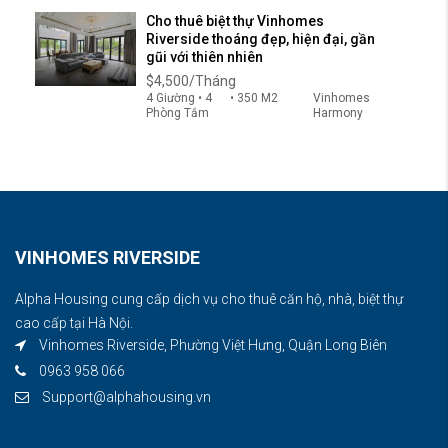
Cho thuê biệt thự Vinhomes
Riverside thoáng đẹp, hiện đại, gần
gũi với thiên nhiên
$4,500/Tháng
4 Giường • 4
• 350 M2
Vinhomes
Phòng Tắm
Harmony
VINHOMES RIVERSIDE
Alpha Housing cung cấp dịch vụ cho thuê căn hộ, nhà, biệt thự
cao cấp tại Hà Nội.
Vinhomes Riverside, Phường Việt Hưng, Quận Long Biên
0963 958 066
Support@alphahousing.vn