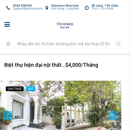
0963 958 066
Vinhomes Riverside
8h sáng - 19h chiều
Support@alphahousing.vn
Việt Hưng - Long biên
Thứ 2 - Chủ Nhật
Biệt thự hiện đại nội thất đẹp cho thuê tại Vinhomes Riverside
$4,000/Tháng
CHO THUÊ
HOT