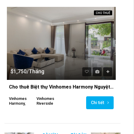
CHO THUÊ
$1,750/Tháng
Cho thuê Biệt thự Vinhomes Harmony Nguyệt Quế 3PN, gần hồ điều hòa Harmony .
Vinhomes
Vinhomes
Chi tiết
Harmony,
Riverside