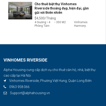
Cho thuê biệt thự Vinhomes
Riverside thoáng đẹp, hiện đại, gần
gũi với thiên nhiên
$4,500/Tháng
4 Giường • 4
• 350 M2
Vinhomes
Phòng Tắm
Harmony
VINHOMES RIVERSIDE
Alpha Housing cung cấp dịch vụ cho thuê căn hộ, nhà, biệt thự
cao cấp tại Hà Nội.
Vinhomes Riverside, Phường Việt Hưng, Quận Long Biên
0963 958 066
Support@alphahousing.vn