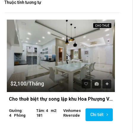
Thuộc tính tương tự
CHO THUÊ
$2,100/Tháng
Cho thuê biệt thự song lập khu Hoa Phượng Vinhomes Riverside
Giường:
Tắm: 4
M2:
Vinhomes
Chi tiết
4
Phòng
181
Riverside