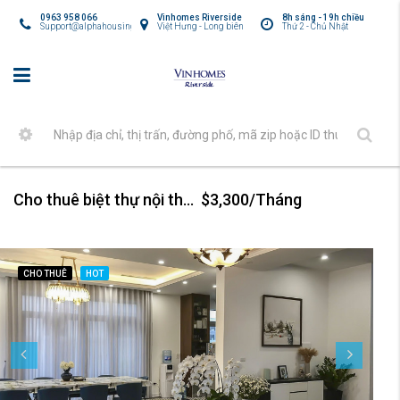
0963 958 066
Vinhomes Riverside
8h sáng - 19h chiều
Support@alphahousing.vn
Việt Hưng - Long biên
Thứ 2 - Chủ Nhật
Cho thuê biệt thự nội thất hiện đại tại Vinhomes Harmony
$3,300/Tháng
CHO THUÊ
HOT