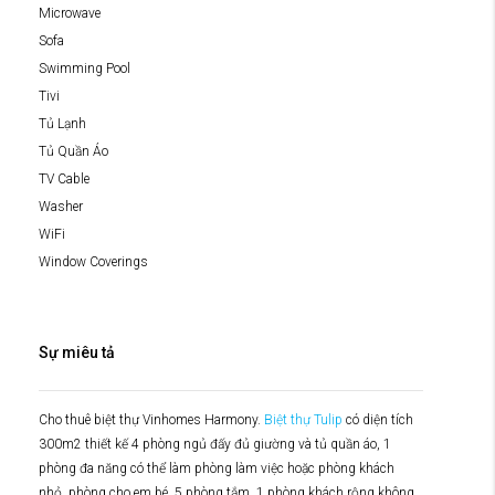
Microwave
Sofa
Swimming Pool
Tivi
Tủ Lạnh
Tủ Quần Áo
TV Cable
Washer
WiFi
Window Coverings
Sự miêu tả
Cho thuê biệt thự Vinhomes Harmony.
Biệt thự Tulip
có diện tích
300m2 thiết kế 4 phòng ngủ đấy đủ giường và tủ quần áo, 1
phòng đa năng có thể làm phòng làm việc hoặc phòng khách
nhỏ, phòng cho em bé. 5 phòng tắm, 1 phòng khách rộng không