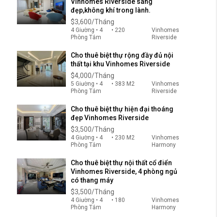
Vinhomes Riverside sáng
đẹp,không khí trong lành.
$3,600/Tháng
4 Giường • 4
• 220
Vinhomes
Phòng Tắm
Riverside
Cho thuê biệt thự rộng đầy đủ nội
thất tại khu Vinhomes Riverside
$4,000/Tháng
5 Giường • 4
• 383 M2
Vinhomes
Phòng Tắm
Riverside
Cho thuê biệt thự hiện đại thoáng
đẹp Vinhomes Riverside
$3,500/Tháng
4 Giường • 4
• 230 M2
Vinhomes
Phòng Tắm
Harmony
Cho thuê biệt thự nội thất cổ điển
Vinhomes Riverside, 4 phòng ngủ
có thang máy
$3,500/Tháng
4 Giường • 4
• 180
Vinhomes
Phòng Tắm
Harmony