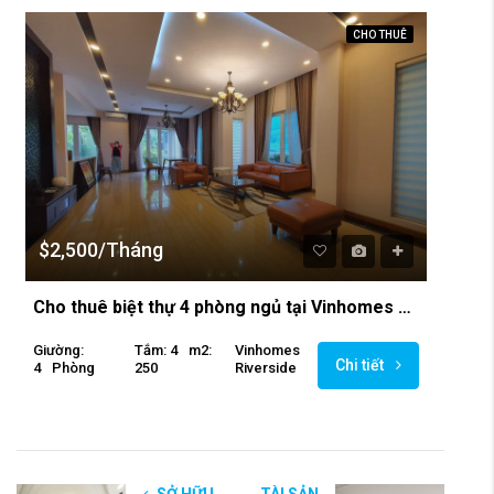
CHO THUÊ
$2,500/Tháng
Cho thuê biệt thự 4 phòng ngủ tại Vinhomes Riverside
Giường:
Tắm: 4
M2:
Vinhomes
Chi tiết
4
Phòng
250
Riverside
SỞ HỮU
TÀI SẢN