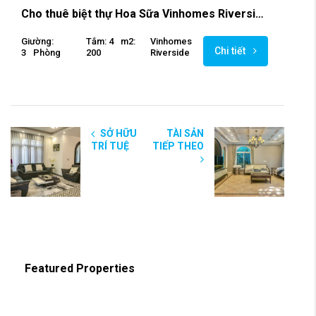
Cho thuê biệt thự Hoa Sữa Vinhomes Riverside
Giường:
Tắm: 4
M2:
Vinhomes
Chi tiết
3
Phòng
200
Riverside
SỞ HỮU
TÀI SẢN
TRÍ TUỆ
TIẾP THEO
Featured Properties