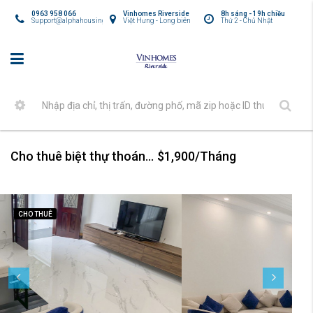
0963 958 066
Vinhomes Riverside
8h sáng - 19h chiều
Support@alphahousing.vn
Việt Hưng - Long biên
Thứ 2 - Chủ Nhật
Cho thuê biệt thự thoáng đẹp tại Vinhomes The Harmony
$1,900/Tháng
CHO THUÊ