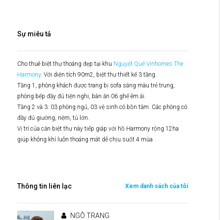
Sự miêu tả
Cho thuê biệt thự thoáng đẹp tại khu
Nguyệt Quế Vinhomes The
Harmony
. Với diện tích 90m2, biệt thự thiết kế 3 tầng.
Tầng 1, phòng khách được trang bị sofa sáng màu trẻ trung,
phòng bếp đầy đủ tiện nghi, bàn ăn 06 ghế êm ái.
Tầng 2 và 3: 03 phòng ngủ, 03 vệ sinh có bồn tắm. Các phòng có
đầy đủ giường, nệm, tủ lớn.
Vị trí của căn biệt thự này tiếp giáp với hồ Harmony rộng 12ha
giúp không khí luôn thoáng mát dễ chịu suốt 4 mùa .
Thông tin liên lạc
Xem danh sách của tôi
NGÔ TRANG