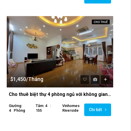
CHO THUÊ
$1,450/Tháng
Cho thuê biệt thự 4 phòng ngủ với không gian thoáng mát tại Vinhomes Riverside
Giường:
Tắm: 4
:
Vinhomes
Chi tiết
4
Phòng
155
Riverside