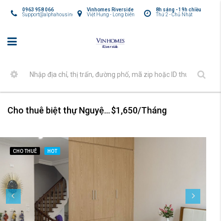
0963 958 066
Vinhomes Riverside
8h sáng - 19h chiều
Support@alphahousing.vn
Việt Hưng - Long biên
Thứ 2 - Chủ Nhật
Cho thuê biệt thự Nguyệt Quế Vinhomes Harmony
$1,650/Tháng
CHO THUÊ
HOT