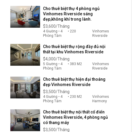
Cho thuê biệt thự 4 phòng ngủ
Vinhomes Riverside sáng
đẹp,không khí trong lành.
$3,600/Tháng
4 Giường • 4
• 220
Vinhomes
Phòng Tắm
Riverside
Cho thuê biệt thự rộng đầy đủ nội
thất tại khu Vinhomes Riverside
$4,000/Tháng
5 Giường • 4
• 383 M2
Vinhomes
Phòng Tắm
Riverside
Cho thuê biệt thự hiện đại thoáng
đẹp Vinhomes Riverside
$3,500/Tháng
4 Giường • 4
• 230 M2
Vinhomes
Phòng Tắm
Harmony
Cho thuê biệt thự nội thất cổ điển
Vinhomes Riverside, 4 phòng ngủ
có thang máy
$3,500/Tháng