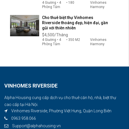
4 Giường • 4
• 180
Vinhomes
Phòng Tắm
Harmony
Cho thuê biệt thự Vinhomes
Riverside thoáng đẹp, hiện đại, gần
gũi với thiên nhiên
$4,500/Tháng
4 Giường • 4
• 350 M2
Vinhomes
Phòng Tắm
Harmony
VINHOMES RIVERSIDE
Alpha Housing cung cấp dịch vụ cho thuê căn hộ, nhà, biệt thự
cao cấp tại Hà Nội.
Vinhomes Riverside, Phường Việt Hưng, Quận Long Biên
0963 958 066
Support@alphahousing.vn