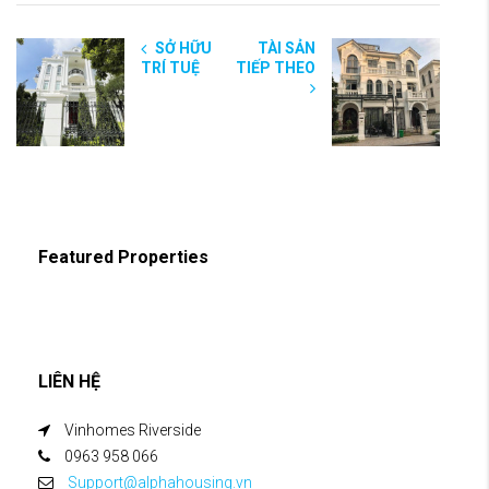
SỞ HỮU
TÀI SẢN
TRÍ TUỆ
TIẾP THEO
Featured Properties
LIÊN HỆ
Vinhomes Riverside
0963 958 066
Support@alphahousing.vn