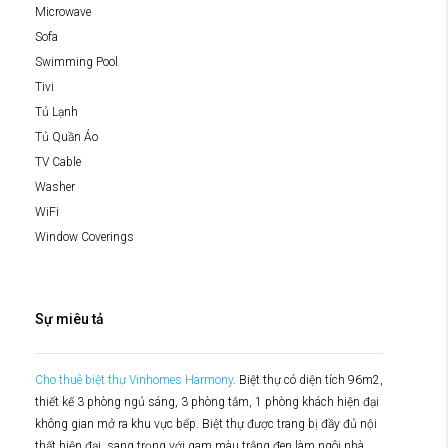
Microwave
Sofa
Swimming Pool
Tivi
Tủ Lạnh
Tủ Quần Áo
TV Cable
Washer
WiFi
Window Coverings
Sự miêu tả
Cho thuê biệt thự Vinhomes Harmony
. Biệt thự có diện tích 96m2,
thiết kế 3 phòng ngủ sáng, 3 phòng tắm, 1 phòng khách hiện đại
không gian mở ra khu vực bếp. Biệt thự được trang bị đầy đủ nội
thất hiện đại, sang trọng với gam màu trắng đen làm ngôi nhà