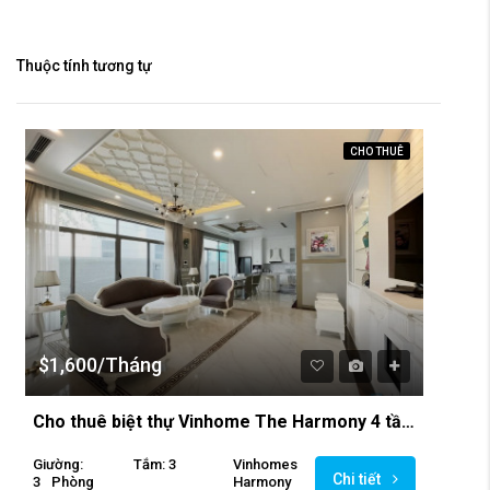
Thuộc tính tương tự
CHO THUÊ
$1,600/Tháng
Cho thuê biệt thự Vinhome The Harmony 4 tầng với đầy đủ không gian riêng
Giường:
Tắm: 3
Vinhomes
Chi tiết
3
Phòng
Harmony