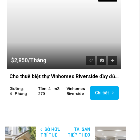
$2,850/Tháng
Cho thuê biệt thự Vinhomes Riverside đầy đủ nội thất
Giường:
Tắm: 4
M2:
Vinhomes
Chi tiết
4
Phòng
270
Riverside
SỞ HỮU
TÀI SẢN
TRÍ TUỆ
TIẾP THEO