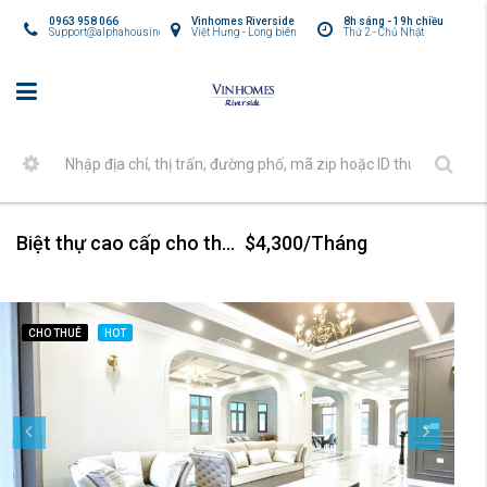
0963 958 066
Vinhomes Riverside
8h sáng - 19h chiều
Support@alphahousing.vn
Việt Hưng - Long biên
Thứ 2 - Chủ Nhật
Biệt thự cao cấp cho thuê tại khu Nguyệt Quế Vinhomes
$4,300/Tháng
CHO THUÊ
HOT