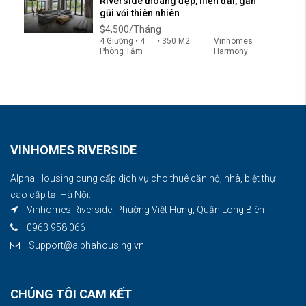
Riverside thoáng đẹp, hiện đại, gần
gũi với thiên nhiên
$4,500/Tháng
4 Giường • 4
• 350 M2
Vinhomes
Phòng Tắm
Harmony
VINHOMES RIVERSIDE
Alpha Housing cung cấp dịch vụ cho thuê căn hộ, nhà, biệt thự
cao cấp tại Hà Nội.
Vinhomes Riverside, Phường Việt Hưng, Quận Long Biên
0963 958 066
Support@alphahousing.vn
CHÚNG TÔI CAM KẾT