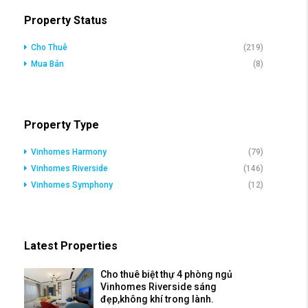
Property Status
Cho Thuê
(219)
Mua Bán
(8)
Property Type
Vinhomes Harmony
(79)
Vinhomes Riverside
(146)
Vinhomes Symphony
(12)
Latest Properties
Cho thuê biệt thự 4 phòng ngủ
Vinhomes Riverside sáng
đẹp,không khí trong lành.