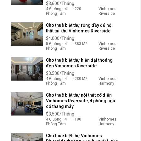
$3,600/Tháng
4 Giường • 4
• 220
Vinhomes
Phòng Tắm
Riverside
Cho thuê biệt thự rộng đầy đủ nội
thất tại khu Vinhomes Riverside
$4,000/Tháng
5 Giường • 4
• 383 M2
Vinhomes
Phòng Tắm
Riverside
Cho thuê biệt thự hiện đại thoáng
đẹp Vinhomes Riverside
$3,500/Tháng
4 Giường • 4
• 230 M2
Vinhomes
Phòng Tắm
Harmony
Cho thuê biệt thự nội thất cổ điển
Vinhomes Riverside, 4 phòng ngủ
có thang máy
$3,500/Tháng
4 Giường • 4
• 180
Vinhomes
Phòng Tắm
Harmony
Cho thuê biệt thự Vinhomes