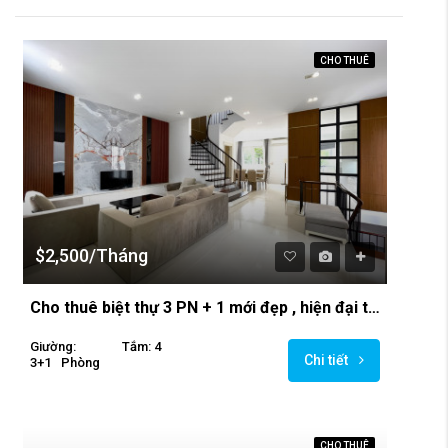
CHO THUÊ
$2,500/Tháng
Cho thuê biệt thự 3 PN + 1 mới đẹp , hiện đại tại Vinhomes Riverside Hoa Sữa.
Giường:
Tắm: 4
Chi tiết
3+1
Phòng
CHO THUÊ