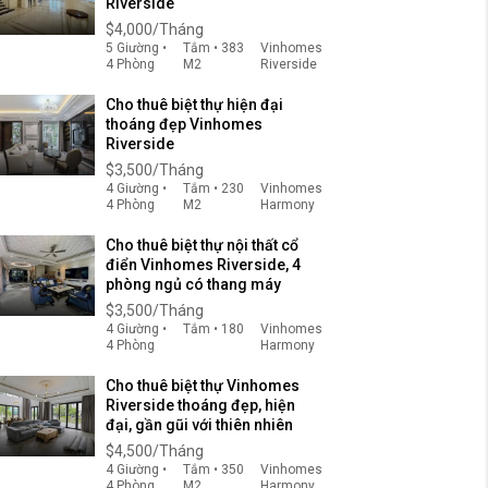
Riverside
$4,000/Tháng
5 Giường •
Tắm • 383
Vinhomes
4 Phòng
M2
Riverside
Cho thuê biệt thự hiện đại
thoáng đẹp Vinhomes
Riverside
$3,500/Tháng
4 Giường •
Tắm • 230
Vinhomes
4 Phòng
M2
Harmony
Cho thuê biệt thự nội thất cổ
điển Vinhomes Riverside, 4
phòng ngủ có thang máy
$3,500/Tháng
4 Giường •
Tắm • 180
Vinhomes
4 Phòng
Harmony
Cho thuê biệt thự Vinhomes
Riverside thoáng đẹp, hiện
đại, gần gũi với thiên nhiên
$4,500/Tháng
4 Giường •
Tắm • 350
Vinhomes
4 Phòng
M2
Harmony