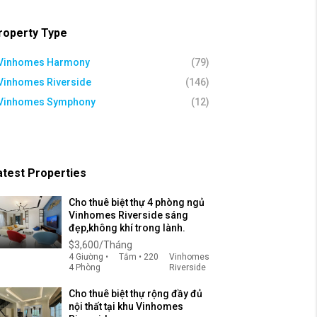
roperty Type
Vinhomes Harmony
(79)
Vinhomes Riverside
(146)
Vinhomes Symphony
(12)
atest Properties
Cho thuê biệt thự 4 phòng ngủ
Vinhomes Riverside sáng
đẹp,không khí trong lành.
$3,600/Tháng
4 Giường •
Tắm • 220
Vinhomes
4 Phòng
Riverside
Cho thuê biệt thự rộng đầy đủ
nội thất tại khu Vinhomes