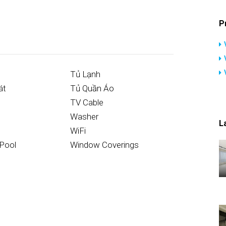
P
Tủ Lạnh
át
Tủ Quần Áo
TV Cable
Washer
L
WiFi
Pool
Window Coverings