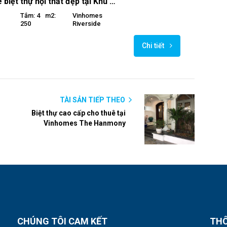
Cho thuê biệt thự nội thất đẹp tại Khu Hoa Phượng Vinhomes Riverside
Tắm: 4
M2:
Vinhomes
250
Riverside
Chi tiết
TÀI SẢN TIẾP THEO
Biệt thự cao cấp cho thuê tại
Vinhomes The Hanmony
CHÚNG TÔI CAM KẾT
THÔ