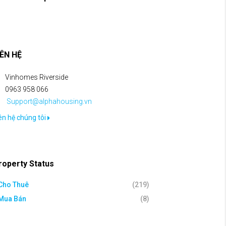
IÊN HỆ
Vinhomes Riverside
0963 958 066
Support@alphahousing.vn
ên hệ chúng tôi
roperty Status
Cho Thuê
(219)
Mua Bán
(8)