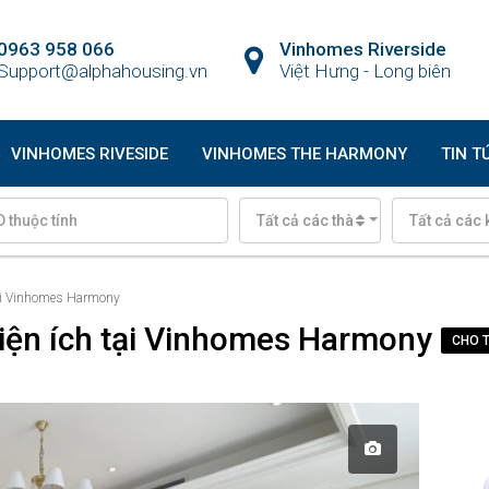
0963 958 066
Vinhomes Riverside
Support@alphahousing.vn
Việt Hưng - Long biên
VINHOMES RIVESIDE
VINHOMES THE HARMONY
TIN T
Tất cả các thành phố
Tất cả các 
 tại Vinhomes Harmony
tiện ích tại Vinhomes Harmony
CHO 