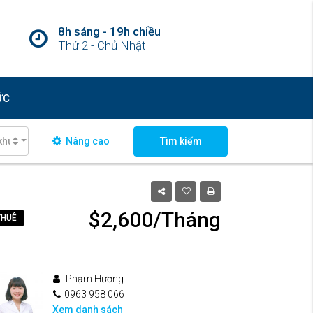
8h sáng - 19h chiều
Thứ 2 - Chủ Nhật
ỨC
khu vực
Nâng cao
Tìm kiếm
$2,600/Tháng
THUÊ
Phạm Hương
0963 958 066
Xem danh sách