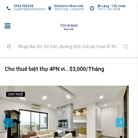
0963 958 066
Vinhomes Riverside
8h sáng - 19h chiều
Support@alphahousing.vn
Việt Hưng - Long biên
Thứ 2 - Chủ Nhật
Cho thuê biệt thự 4PN view sông, nội thất hiện đại tại Vinhomes Riverside
$3,000/Tháng
CHO THUÊ