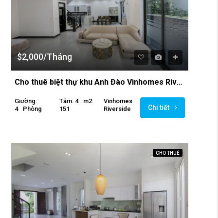
$2,000/Tháng
Cho thuê biệt thự khu Anh Đào Vinhomes Riverside
Giường:
Tắm: 4
M2:
Vinhomes
Chi tiết
4
Phòng
151
Riverside
CHO THUÊ