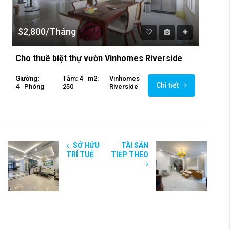
$2,800/Tháng
Cho thuê biệt thự vườn Vinhomes Riverside
Giường:
Tắm: 4
M2:
Vinhomes
Chi tiết
4
Phòng
250
Riverside
SỞ HỮU
TÀI SẢN
TRÍ TUỆ
TIẾP THEO