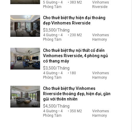
5 Giường • 4
• 383 M2
Vinhomes
Phòng Tắm
Riverside
Cho thuê biệt thự hiện đại thoáng
đẹp Vinhomes Riverside
$3,500/Tháng
4 Giường • 4
• 230 M2
Vinhomes
Phòng Tắm
Harmony
Cho thuê biệt thự nội thất cổ điển
Vinhomes Riverside, 4 phòng ngủ
có thang máy
$3,500/Tháng
4 Giường • 4
• 180
Vinhomes
Phòng Tắm
Harmony
Cho thuê biệt thự Vinhomes
Riverside thoáng đẹp, hiện đại, gần
gũi với thiên nhiên
$4,500/Tháng
4 Giường • 4
• 350 M2
Vinhomes
Phòng Tắm
Harmony