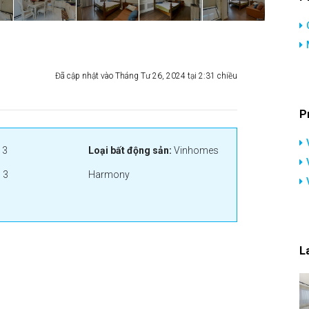
Đã cập nhật vào Tháng Tư 26, 2024 tại 2:31 chiều
P
3
Loại bất động sản:
Vinhomes
:
3
Harmony
L