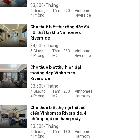
$3,600/Tháng
4 Giường •
Tắm • 220
Vinhomes
4 Phòng
Riverside
Cho thuê biệt thự rộng đầy đủ
nội thất tại khu Vinhomes
Riverside
$4,000/Tháng
5 Giường •
Tắm • 383
Vinhomes
4 Phòng
M2
Riverside
Cho thuê biệt thự hiện đại
thoáng đẹp Vinhomes
Riverside
$3,500/Tháng
4 Giường •
Tắm • 230
Vinhomes
4 Phòng
M2
Harmony
Cho thuê biệt thự nội thất cổ
điển Vinhomes Riverside, 4
phòng ngủ có thang máy
$3,500/Tháng
4 Giường •
Tắm • 180
Vinhomes
4 Phòng
Harmony