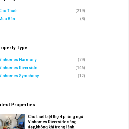
Cho Thuê
(219)
Mua Bán
(8)
roperty Type
Vinhomes Harmony
(79)
Vinhomes Riverside
(146)
Vinhomes Symphony
(12)
atest Properties
Cho thuê biệt thự 4 phòng ngủ
Vinhomes Riverside sáng
đẹp,không khí trong lành.