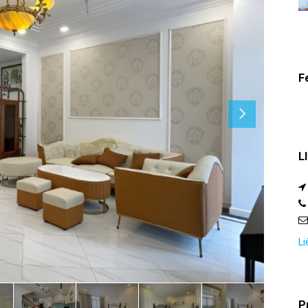
F
L
Li
P