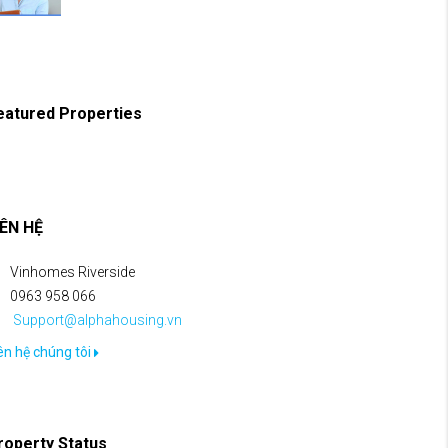
eatured Properties
IÊN HỆ
Vinhomes Riverside
0963 958 066
Support@alphahousing.vn
ên hệ chúng tôi
roperty Status