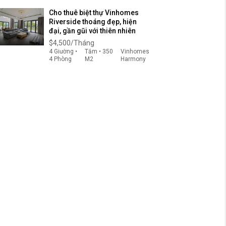
Cho thuê biệt thự Vinhomes
Riverside thoáng đẹp, hiện
đại, gần gũi với thiên nhiên
$4,500/Tháng
4 Giường •
Tắm • 350
Vinhomes
4 Phòng
M2
Harmony