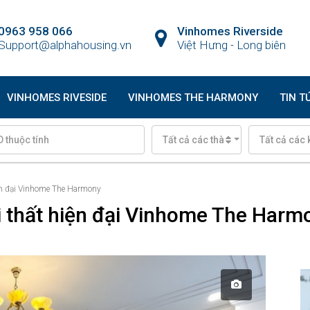
0963 958 066
Vinhomes Riverside
Support@alphahousing.vn
Việt Hưng - Long biên
VINHOMES RIVESIDE
VINHOMES THE HARMONY
TIN T
Tất cả các thành phố
Tất cả các 
iện đại Vinhome The Harmony
ội thất hiện đại Vinhome The Harm