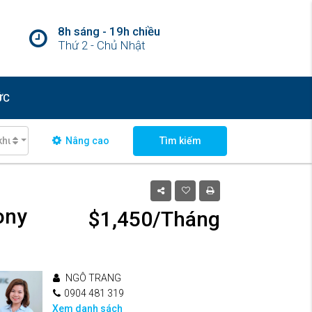
8h sáng - 19h chiều
Thứ 2 - Chủ Nhật
ỨC
khu vực
Nâng cao
Tìm kiếm
ony
$1,450/Tháng
NGÔ TRANG
0904 481 319
Xem danh sách