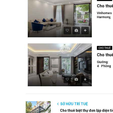
Vinhomes
Vinhomes
Harmony,
CHO THUÊ
Giường:
4
Phòng
SỞ HỮU TRÍ TUỆ
Cho thuê biệt thự đơn lập diện t