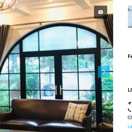
F
L
Li