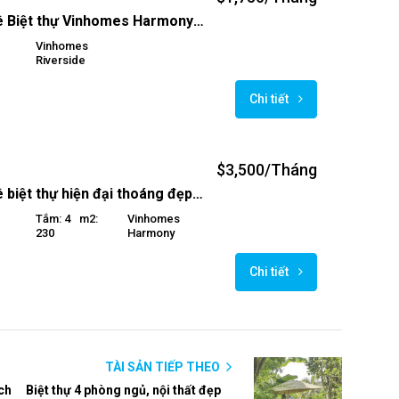
Cho thuê Biệt thự Vinhomes Harmony Nguyệt Quế 3PN, gần hồ điều hòa Harmony .
Riverside
Chi tiết
$3,500/Tháng
Cho thuê biệt thự hiện đại thoáng đẹp Vinhomes Riverside
Tắm: 4
M2:
Vinhomes
230
Harmony
Chi tiết
TÀI SẢN TIẾP THEO
ích
Biệt thự 4 phòng ngủ, nội thất đẹp