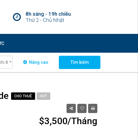
8h sáng - 19h chiều
Thứ 2 - Chủ Nhật
ỨC
khu vực
Nâng cao
Tìm kiếm
ide
CHO THUÊ
HOT
$3,500/Tháng