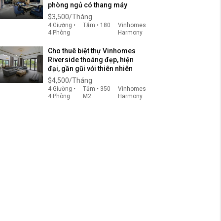
phòng ngủ có thang máy
$3,500/Tháng
4 Giường •
Tắm • 180
Vinhomes
4 Phòng
Harmony
Cho thuê biệt thự Vinhomes
Riverside thoáng đẹp, hiện
đại, gần gũi với thiên nhiên
$4,500/Tháng
4 Giường •
Tắm • 350
Vinhomes
4 Phòng
M2
Harmony