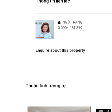
Thông tin liên lạc
NGÔ TRANG
0904 481 319
Enquire about this property
Thuộc tính tương tự
CHO THUÊ