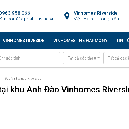
0963 958 066
Vinhomes Riverside
Support@alphahousing.vn
Việt Hưng - Long biên
VINHOMES RIVESIDE
VINHOMES THE HARMONY
TIN T
Tất cả các thành phố
Tất cả các 
 Anh Đào Vinhomes Riverside
 tại khu Anh Đào Vinhomes Rivers