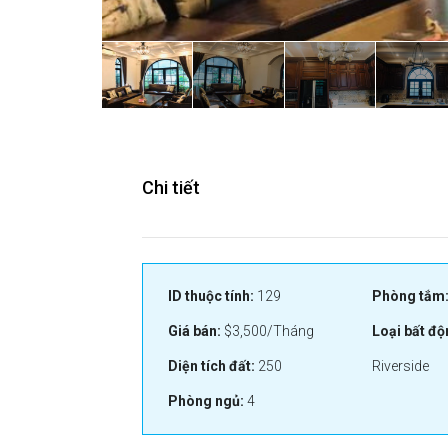
Chi tiết
ID thuộc tính:
129
Phòng tắm
Giá bán:
$3,500/Tháng
Loại bất độ
Diện tích đất:
250
Riverside
Phòng ngủ:
4