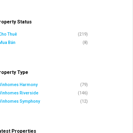
roperty Status
Cho Thuê
(219)
Mua Bán
(8)
roperty Type
Vinhomes Harmony
(79)
Vinhomes Riverside
(146)
Vinhomes Symphony
(12)
atest Properties