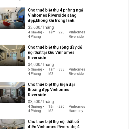
Cho thuê biệt thự 4 phòng ngủ
Vinhomes Riverside sáng
đẹp,không khí trong lành.
$3,600/Tháng
4 Giường •
Tắm • 220
Vinhomes
4 Phòng
Riverside
Cho thuê biệt thự rộng đầy đủ
nội thất tại khu Vinhomes
Riverside
$4,000/Tháng
5 Giường •
Tắm • 383
Vinhomes
4 Phòng
M2
Riverside
Cho thuê biệt thự hiện đại
thoáng đẹp Vinhomes
Riverside
$3,500/Tháng
4 Giường •
Tắm • 230
Vinhomes
4 Phòng
M2
Harmony
Cho thuê biệt thự nội thất cổ
điển Vinhomes Riverside, 4