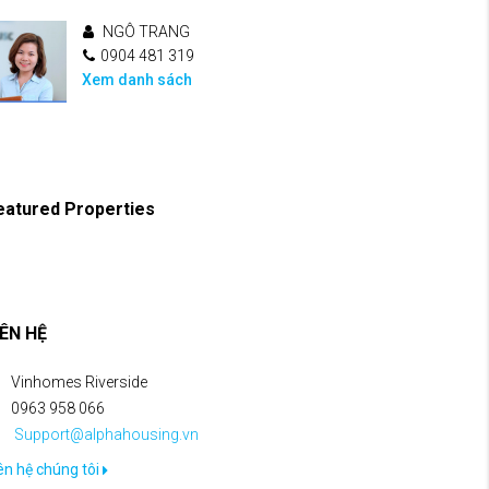
NGÔ TRANG
0904 481 319
Xem danh sách
eatured Properties
IÊN HỆ
Vinhomes Riverside
0963 958 066
Support@alphahousing.vn
ên hệ chúng tôi