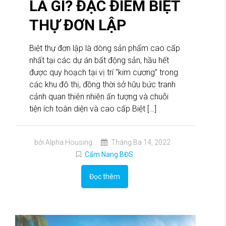
LÀ GÌ? ĐẶC ĐIỂM BIỆT
THỰ ĐƠN LẬP
Biệt thự đơn lập là dòng sản phẩm cao cấp
nhất tại các dự án bất động sản, hầu hết
được quy hoạch tại vị trí “kim cương” trong
các khu đô thị, đồng thời sở hữu bức tranh
cảnh quan thiên nhiên ấn tượng và chuỗi
tiện ích toàn diện và cao cấp Biệt […]
bởi Alpha Housing
Tháng Ba 14, 2022
Cẩm Nang BĐS
Đọc thêm