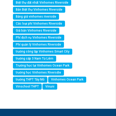
Biệt thự đắt nhất Vinhomes Riverside
Bán Biệt thự Vinhomes Riverside
Bảng giá vinhomes riverside
Các loại phí Vinhomes Riverside
Giá bán Vinhomes Riverside
Phí dịch vụ Vinhomes Riverside
Phí quản lý Vinhomes Riverside
trường công lập Vinhomes Smart City
trường cấp 3 Nam Từ Liêm
Trường học tại Vinhomes Ocean Park
trường học Vinhomes Riversdie
trường THPT Tây Mỗ
Vinhomes Ocean Park
Vinschool THPT
Vinuni