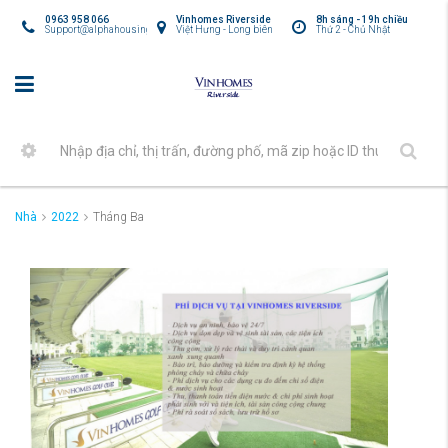
0963 958 066
Vinhomes Riverside
8h sáng - 19h chiều
Support@alphahousing.vn
Việt Hưng - Long biên
Thứ 2 - Chủ Nhật
Nhà
2022
Tháng Ba