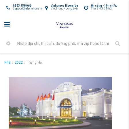
0963 958 066
Vinhomes Riverside
8h sáng - 19h chiều
Support@alphahousing.vn
Việt Hưng - Long biên
Thứ 2 - Chủ Nhật
Nhà
2022
Tháng Hai