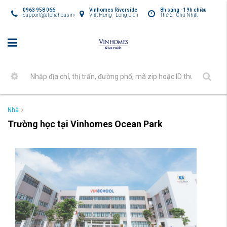
0963 958 066
Vinhomes Riverside
8h sáng - 19h chiều
Support@alphahousing.vn
Việt Hưng - Long biên
Thứ 2 - Chủ Nhật
Nhà
Trường học tại Vinhomes Ocean Park