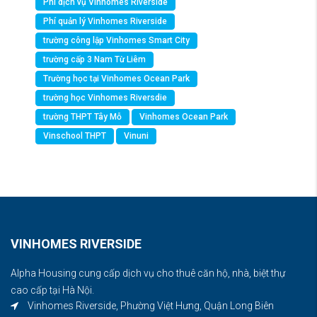
Phí dịch vụ Vinhomes Riverside
Phí quản lý Vinhomes Riverside
trường công lập Vinhomes Smart City
trường cấp 3 Nam Từ Liêm
Trường học tại Vinhomes Ocean Park
trường học Vinhomes Riversdie
trường THPT Tây Mỗ
Vinhomes Ocean Park
Vinschool THPT
Vinuni
VINHOMES RIVERSIDE
Alpha Housing cung cấp dịch vụ cho thuê căn hộ, nhà, biệt thự
cao cấp tại Hà Nội.
Vinhomes Riverside, Phường Việt Hưng, Quận Long Biên