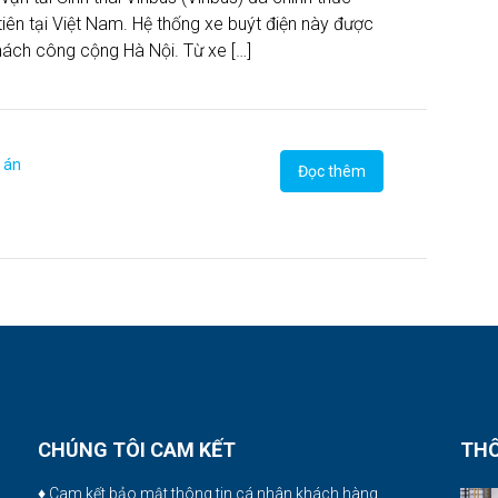
iên tại Việt Nam. Hệ thống xe buýt điện này được
 khách công cộng Hà Nội. Từ xe […]
 án
Đọc thêm
CHÚNG TÔI CAM KẾT
THÔ
♦ Cam kết bảo mật thông tin cá nhân khách hàng