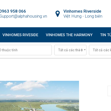
0963 958 066
Vinhomes Riverside
Support@alphahousing.vn
Việt Hưng - Long biên
VINHOMES RIVESIDE
VINHOMES THE HARMONY
TIN T
Tất cả các thành phố
Tất cả các 