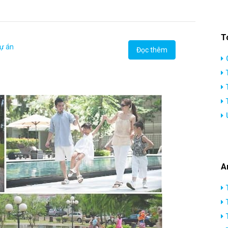
T
dự án
Đọc thêm
A