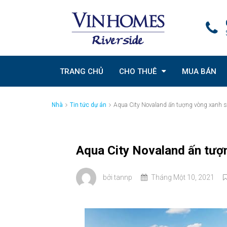
TRANG CHỦ
CHO THUÊ
MUA BÁN
Nhà
Tin tức dự án
Aqua City Novaland ấn tượng vòng xanh s
Aqua City Novaland ấn tượn
bởi
tannp
Tháng Một 10, 2021