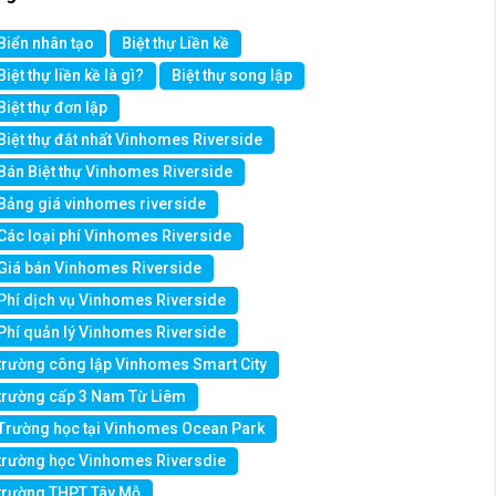
Biển nhân tạo
Biệt thự Liền kề
Biệt thự liền kề là gì?
Biệt thự song lập
Biệt thự đơn lập
Biệt thự đắt nhất Vinhomes Riverside
Bán Biệt thự Vinhomes Riverside
Bảng giá vinhomes riverside
Các loại phí Vinhomes Riverside
Giá bán Vinhomes Riverside
Phí dịch vụ Vinhomes Riverside
Phí quản lý Vinhomes Riverside
trường công lập Vinhomes Smart City
trường cấp 3 Nam Từ Liêm
Trường học tại Vinhomes Ocean Park
trường học Vinhomes Riversdie
trường THPT Tây Mỗ