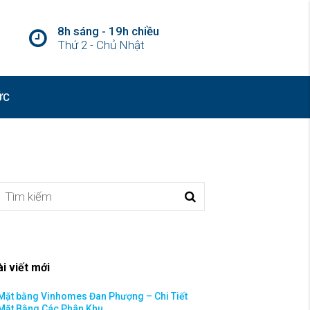
8h sáng - 19h chiều
Thứ 2 - Chủ Nhật
ỨC
ài viết mới
Mặt bằng Vinhomes Đan Phượng – Chi Tiết
Mặt Bằng Các Phân Khu