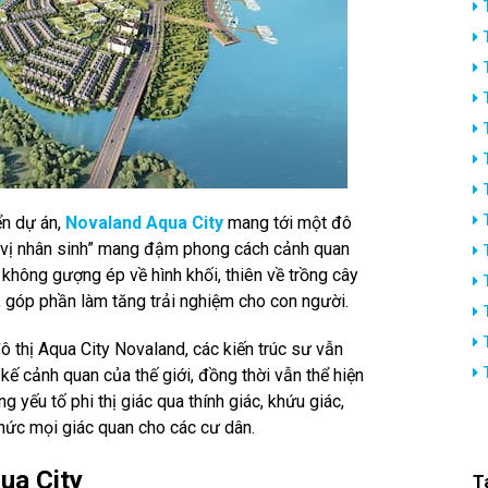
iển dự án,
Novaland Aqua City
mang tới một đô
lý “vị nhân sinh” mang đậm phong cách cảnh quan
 không gượng ép về hình khối, thiên về trồng cây
ái, góp phần làm tăng trải nghiệm cho con người.
đô thị Aqua City Novaland, các kiến trúc sư vẫn
 kế cảnh quan của thế giới, đồng thời vẫn thể hiện
g yếu tố phi thị giác qua thính giác, khứu giác,
 thức mọi giác quan cho các cư dân.
qua City
T