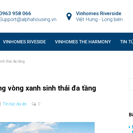
0963 958 066
Vinhomes Riverside
Support@alphahousing.vn
Việt Hưng - Long biên
VINHOMES RIVESIDE
VINHOMES THE HARMONY
TIN T
inh thái đa tầng
g vòng xanh sinh thái đa tầng
Tin tức dự án
0
B