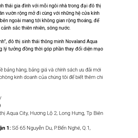
h thái gia đình với mỗi ngôi nhà trong đại đô thị
sân vườn rộng mở đi cùng với những hệ cửa kính
à bên ngoài mang tới không gian rộng thoáng, để
n cảnh sắc thiên nhiên, sông nước.
h”, đô thị sinh thái thông minh Novaland Aqua
ng lý tưởng đồng thời góp phần thay đổi diện mạo
về bảng hàng, bảng giá và chính sách ưu đãi mới
ới phòng kinh doanh của chúng tôi để biết thêm chi
/
9
thị Aqua City, Hương Lộ 2, Long Hưng, Tp Biên
ận 1:
Số 65 Nguyễn Du, P.Bến Nghé, Q.1,