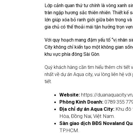
Lớp cảnh quan thứ tư chính là vòng xanh sin
tràn ngập hương sắc thiên nhiên. Thiết kế 
lớn giúp xóa bỏ ranh giới giữa bên trong v
gia chủ có thể thoải mái tận hưởng trọn vẹ
Với quy hoạch mang đậm yếu tố “vị nhân sin
City không chỉ kiến tạo một không gian số
khu vực phía đông Sài Gòn.
Quý khách hàng cần tìm hiểu thêm chi tiết 
nhất về dự án Aqua city, vui lòng liên hệ v
tiết.
Website:
https://duanaquacity.vn
Phòng Kinh Doanh:
0789 355 77
Địa chỉ dự án Aqua City:
Khu đô 
Hòa, Đồng Nai, Việt Nam.
Sàn giao dịch BĐS Novaland Qu
TP.HCM.