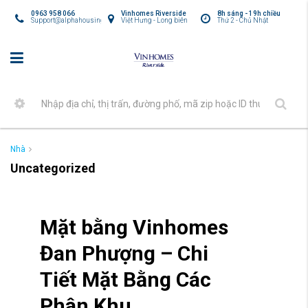
0963 958 066
Vinhomes Riverside
8h sáng - 19h chiều
Support@alphahousing.vn
Việt Hưng - Long biên
Thứ 2 - Chủ Nhật
Nhà
Uncategorized
Mặt bằng Vinhomes
Đan Phượng – Chi
Tiết Mặt Bằng Các
Phân Khu