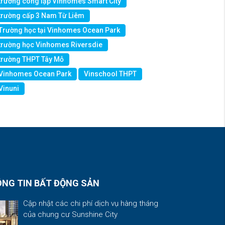
trường công lập Vinhomes Smart City
trường cấp 3 Nam Từ Liêm
Trường học tại Vinhomes Ocean Park
trường học Vinhomes Riversdie
trường THPT Tây Mỗ
Vinhomes Ocean Park
Vinschool THPT
Vinuni
NG TIN BẤT ĐỘNG SẢN
Cập nhật các chi phí dịch vụ hàng tháng
của chung cư Sunshine City