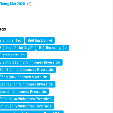
Tháng Một 2020
(2)
ags
Biển nhân tạo
Biệt thự Liền kề
Biệt thự liền kề là gì?
Biệt thự song lập
Biệt thự đơn lập
Biệt thự đắt nhất Vinhomes Riverside
Bán Biệt thự Vinhomes Riverside
Bảng giá vinhomes riverside
Các loại phí Vinhomes Riverside
Giá bán Vinhomes Riverside
Phí dịch vụ Vinhomes Riverside
Phí quản lý Vinhomes Riverside