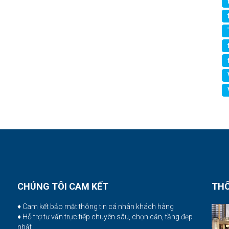
CHÚNG TÔI CAM KẾT
THÔ
♦ Cam kết bảo mật thông tin cá nhân khách hàng
♦ Hỗ trợ tư vấn trực tiếp chuyên sâu, chọn căn, tầng đẹp
nhất