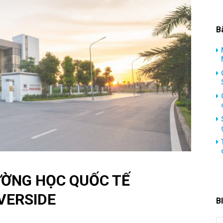
B
ƯỜNG HỌC QUỐC TẾ
VERSIDE
B