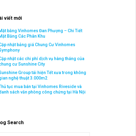
ài viết mới
Mặt bằng Vinhomes Đan Phượng – Chi Tiết
Mặt Bằng Các Phân Khu
Cập nhật bảng giá Chung Cư Vinhomes
Symphony
Cập nhật các chi phí dịch vụ hàng tháng của
chung cư Sunshine City
Sunshine Group tái hiện Tết xưa trong không
gian nghệ thuật 3.000m2
Thủ tục mua bán tại Vinhomes Riveside và
danh sách văn phòng công chứng tại Hà Nội
log Search