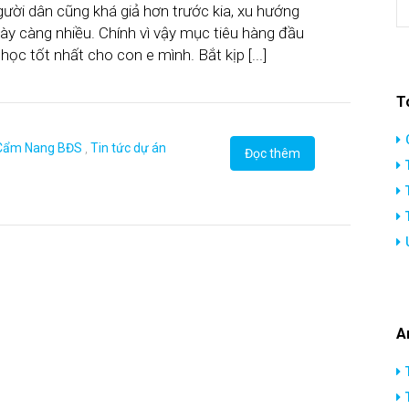
người dân cũng khá giả hơn trước kia, xu hướng
y càng nhiều. Chính vì vậy mục tiêu hàng đầu
ọc tốt nhất cho con e mình. Bắt kịp [...]
T
Cẩm Nang BĐS
,
Tin tức dự án
Đọc thêm
A