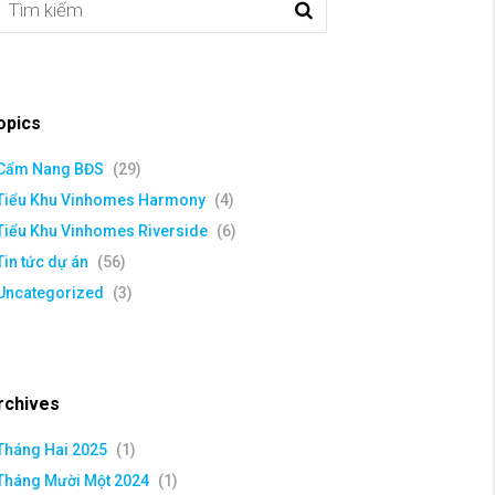
opics
Cẩm Nang BĐS
(29)
Tiểu Khu Vinhomes Harmony
(4)
Tiểu Khu Vinhomes Riverside
(6)
Tin tức dự án
(56)
Uncategorized
(3)
rchives
Tháng Hai 2025
(1)
Tháng Mười Một 2024
(1)