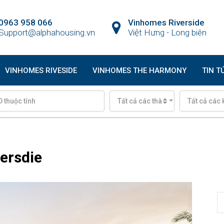
0963 958 066
Vinhomes Riverside
Support@alphahousing.vn
Việt Hưng - Long biên
VINHOMES RIVESIDE
VINHOMES THE HARMONY
TIN T
Tất cả các thành phố
Tất cả các 
ersdie