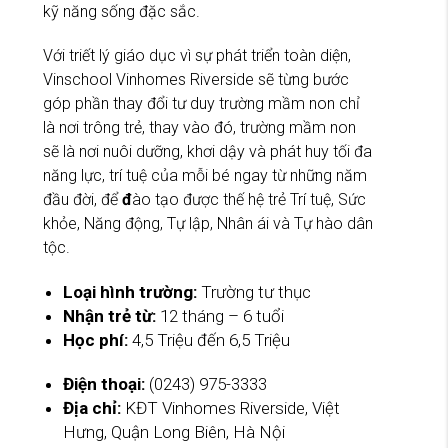
kỹ năng sống đặc sắc.
Với triết lý giáo dục vì sự phát triển toàn diện,
Vinschool Vinhomes Riverside sẽ từng bước
góp phần thay đổi tư duy trường mầm non chỉ
là nơi trông trẻ, thay vào đó, trường mầm non
sẽ là nơi nuôi dưỡng, khơi dậy và phát huy tối đa
năng lực, trí tuệ của mỗi bé ngay từ những năm
đầu đời, để
đ
ào tạo được thế hệ trẻ Trí tuệ, Sức
khỏe, Năng động, Tự lập, Nhân ái và Tự hào dân
tộc.
Loại hình trường:
Trường tư thục
Nhận trẻ từ:
12 tháng – 6 tuổi
Học phí:
4,5 Triệu đến 6,5 Triệu
Điện thoại:
(0243) 975-3333
Địa chỉ:
KĐT Vinhomes Riverside, Việt
Hưng, Quận Long Biên, Hà Nội