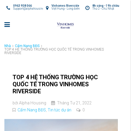
0963 958 066
Vinhomes Riverside
8h sáng - 19h chiều
Support@alphahousing.vn
Việt Hưng - Long biên
Thứ 2 - Chủ Nhật
Nhà
Cẩm Nang BĐS
TOP 4 HỆ THỐNG TRƯỜNG HỌC QUỐC TẾ TRONG VINHOMES
RIVERSIDE
TOP 4 HỆ THỐNG TRƯỜNG HỌC
QUỐC TẾ TRONG VINHOMES
RIVERSIDE
bởi
Alpha Housing
Tháng Tư 21, 2022
Cẩm Nang BĐS
,
Tin tức dự án
0