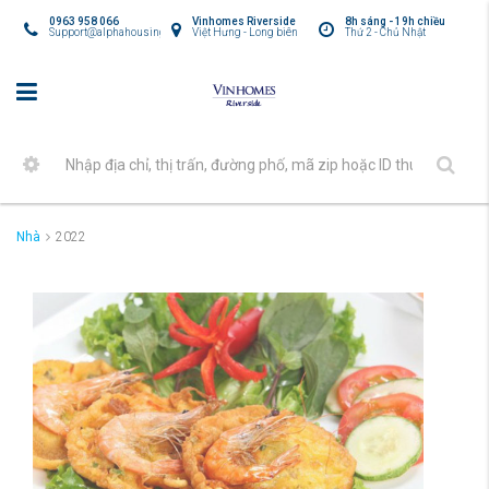
0963 958 066
Vinhomes Riverside
8h sáng - 19h chiều
Support@alphahousing.vn
Việt Hưng - Long biên
Thứ 2 - Chủ Nhật
Nhà
2022