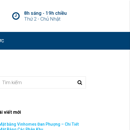
8h sáng - 19h chiều
Thứ 2 - Chủ Nhật
ỨC
ài viết mới
Mặt bằng Vinhomes Đan Phượng – Chi Tiết
Mặt Bằng Các Phân Khu