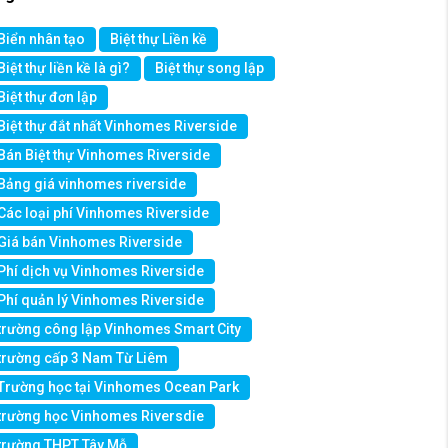
Biển nhân tạo
Biệt thự Liền kề
Biệt thự liền kề là gì?
Biệt thự song lập
Biệt thự đơn lập
Biệt thự đắt nhất Vinhomes Riverside
Bán Biệt thự Vinhomes Riverside
Bảng giá vinhomes riverside
Các loại phí Vinhomes Riverside
Giá bán Vinhomes Riverside
Phí dịch vụ Vinhomes Riverside
Phí quản lý Vinhomes Riverside
trường công lập Vinhomes Smart City
trường cấp 3 Nam Từ Liêm
Trường học tại Vinhomes Ocean Park
trường học Vinhomes Riversdie
trường THPT Tây Mỗ