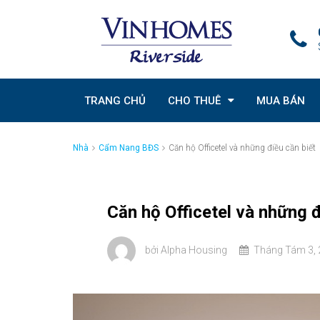
TRANG CHỦ
CHO THUÊ
MUA BÁN
Nhà
Cẩm Nang BĐS
Căn hộ Officetel và những điều cần biết
Căn hộ Officetel và những đ
bởi
Alpha Housing
Tháng Tám 3, 