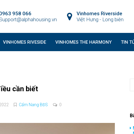
0963 958 066
Vinhomes Riverside
Support@alphahousing.vn
Việt Hưng - Long biên
VINHOMES RIVESIDE
VINHOMES THE HARMONY
TIN T
iều cần biết
2022
Cẩm Nang BĐS
0
B