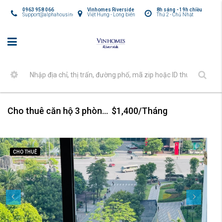
0963 958 066
Vinhomes Riverside
8h sáng - 19h chiều
Support@alphahousing.vn
Việt Hưng - Long biên
Thứ 2 - Chủ Nhật
Cho thuê căn hộ 3 phòng ngủ đẹp tại Symphony Vinhomes Riverside
$1,400/Tháng
CHO THUÊ