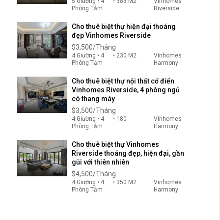
5 Giường • 4
• 383 M2
Vinhomes
Phòng Tắm
Riverside
Cho thuê biệt thự hiện đại thoáng
đẹp Vinhomes Riverside
$3,500/Tháng
4 Giường • 4
• 230 M2
Vinhomes
Phòng Tắm
Harmony
Cho thuê biệt thự nội thất cổ điển
Vinhomes Riverside, 4 phòng ngủ
có thang máy
$3,500/Tháng
4 Giường • 4
• 180
Vinhomes
Phòng Tắm
Harmony
Cho thuê biệt thự Vinhomes
Riverside thoáng đẹp, hiện đại, gần
gũi với thiên nhiên
$4,500/Tháng
4 Giường • 4
• 350 M2
Vinhomes
Phòng Tắm
Harmony