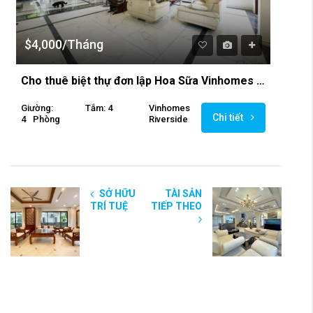
$4,000/Tháng
Cho thuê biệt thự đơn lập Hoa Sữa Vinhomes Riverside
Giường:
Tắm: 4
Vinhomes
Chi tiết
4
Phòng
Riverside
SỞ HỮU
TÀI SẢN
TRÍ TUỆ
TIẾP THEO