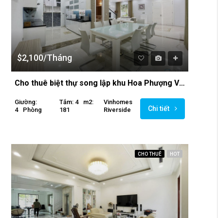
$2,100/Tháng
Cho thuê biệt thự song lập khu Hoa Phượng Vinhomes Riverside
Giường:
Tắm: 4
M2:
Vinhomes
Chi tiết
4
Phòng
181
Riverside
CHO THUÊ
HOT