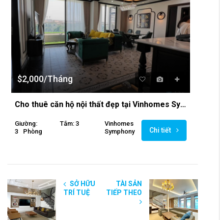
$2,000/Tháng
Cho thuê căn hộ nội thất đẹp tại Vinhomes Symphony
Giường:
Tắm: 3
Vinhomes
Chi tiết
3
Phòng
Symphony
SỞ HỮU
TÀI SẢN
TRÍ TUỆ
TIẾP THEO