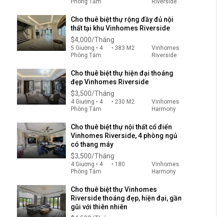
Phòng Tắm
Riverside
Cho thuê biệt thự rộng đầy đủ nội
thất tại khu Vinhomes Riverside
$4,000/Tháng
5 Giường • 4
• 383 M2
Vinhomes
Phòng Tắm
Riverside
Cho thuê biệt thự hiện đại thoáng
đẹp Vinhomes Riverside
$3,500/Tháng
4 Giường • 4
• 230 M2
Vinhomes
Phòng Tắm
Harmony
Cho thuê biệt thự nội thất cổ điển
Vinhomes Riverside, 4 phòng ngủ
có thang máy
$3,500/Tháng
4 Giường • 4
• 180
Vinhomes
Phòng Tắm
Harmony
Cho thuê biệt thự Vinhomes
Riverside thoáng đẹp, hiện đại, gần
gũi với thiên nhiên