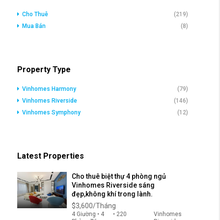
Cho Thuê
(219)
Mua Bán
(8)
Property Type
Vinhomes Harmony
(79)
Vinhomes Riverside
(146)
Vinhomes Symphony
(12)
Latest Properties
Cho thuê biệt thự 4 phòng ngủ
Vinhomes Riverside sáng
đẹp,không khí trong lành.
$3,600/Tháng
4 Giường • 4
• 220
Vinhomes