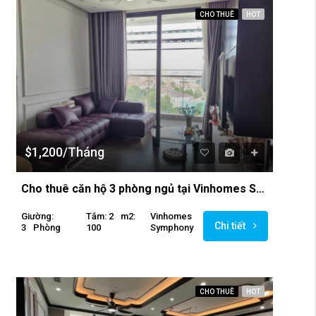
CHO THUÊ
HOT
$1,200/Tháng
Cho thuê căn hộ 3 phòng ngủ tại Vinhomes Symphony
Giường:
Tắm: 2
M2:
Vinhomes
Chi tiết
3
Phòng
100
Symphony
CHO THUÊ
HOT