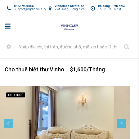
0963 958 066
Vinhomes Riverside
8h sáng - 19h chiều
Support@alphahousing.vn
Việt Hưng - Long biên
Thứ 2 - Chủ Nhật
Cho thuê biệt thự Vinhomes Harmony
$1,600/Tháng
CHO THUÊ