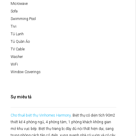
Microwave
Sofa
Swimming Pool
Tivi
Tủ Lạnh
Tủ Quần Áo
TV Cable
Washer
WiFi
Window Coverings
Sự miêu tả
Cho thuê biệt thự Vinhomes Harmony
. Biệt thự có diện tích 90m2
thiết kế 4 phòng ngủ, 4 phòng tắm, 1 phòng khách không gian
mở khu vực bếp. Biệt thự trang bị đầy đủ nội thất hiện đại, sang
trọng phòng cách tân cổ điển, xung quanh nhà có vườn và có cây