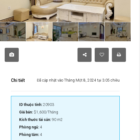
Chi tiết
Đã cập nhật vào Tháng Một 8, 2024 tại 3:05 chiều
ID thuộc tính:
20903
Giá bán:
$1,600/Tháng
Kích thước tài sản:
90 m2
Phòng ngủ:
4
Phòng tắm:
4