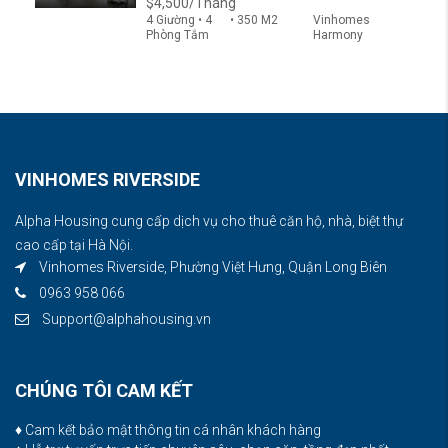
$4,500/Tháng
4 Giường • 4
• 350 M2
Vinhomes
Phòng Tắm
Harmony
VINHOMES RIVERSIDE
Alpha Housing cung cấp dịch vụ cho thuê căn hộ, nhà, biệt thự
cao cấp tại Hà Nội.
Vinhomes Riverside, Phường Việt Hưng, Quận Long Biên
0963 958 066
Support@alphahousing.vn
CHÚNG TÔI CAM KẾT
♦ Cam kết bảo mật thông tin cá nhân khách hàng