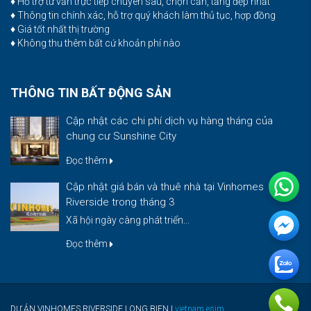
♦ Hỗ trợ tư vấn trực tiếp chuyên sâu, chọn căn, tầng đẹp nhất
♦ Thông tin chính xác, hỗ trợ quý khách làm thủ tục, hợp đồng
♦ Giá tốt nhất thị trường
♦ Không thu thêm bất cứ khoản phí nào
THÔNG TIN BẤT ĐỘNG SẢN
Cập nhật các chi phí dịch vụ hàng tháng của
chung cư Sunshine City
Đọc thêm
Cập nhật giá bán và thuê nhà tại Vinhomes
Riverside trong tháng 3
Xã hội ngày càng phát triển...
Đọc thêm
DỰ ÁN VINHOMES RIVERSIDE LONG BIEN |
vietnam esim