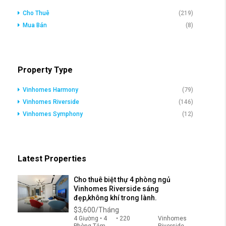
Cho Thuê
(219)
Mua Bán
(8)
Property Type
Vinhomes Harmony
(79)
Vinhomes Riverside
(146)
Vinhomes Symphony
(12)
Latest Properties
Cho thuê biệt thự 4 phòng ngủ
Vinhomes Riverside sáng
đẹp,không khí trong lành.
$3,600/Tháng
4 Giường • 4
• 220
Vinhomes
Phòng Tắm
Riverside