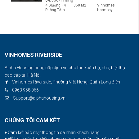
4 Giường • 4
• 350 M2
Vinhomes
Phòng Tắm
Harmony
VINHOMES RIVERSIDE
Alpha Housing cung cấp dịch vụ cho thuê căn hộ, nhà, biệt thự
cao cấp tại Hà Nội.
Vinhomes Riverside, Phường Việt Hưng, Quận Long Biên
0963 958 066
Support@alphahousing.vn
CHÚNG TÔI CAM KẾT
♦ Cam kết bảo mật thông tin cá nhân khách hàng
♦ Hỗ trợ tư vấn trực tiếp chuyên sâu, chọn căn, tầng đẹp nhất