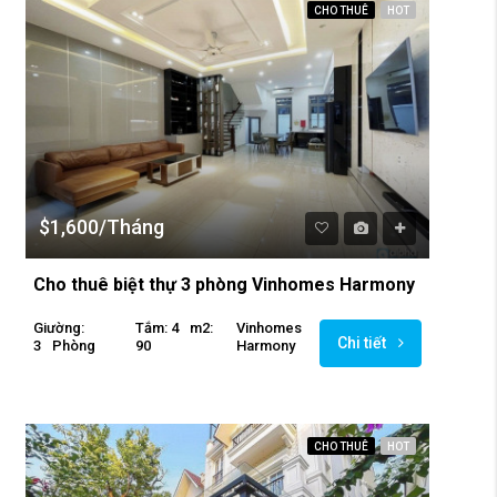
CHO THUÊ
HOT
$1,600/Tháng
Cho thuê biệt thự 3 phòng Vinhomes Harmony
Giường:
Tắm: 4
M2:
Vinhomes
Chi tiết
3
Phòng
90
Harmony
CHO THUÊ
HOT