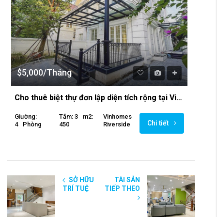
$5,000/Tháng
Cho thuê biệt thự đơn lập diện tích rộng tại Vinhomes Riverside Long Biên
Giường:
Tắm: 3
M2:
Vinhomes
Chi tiết
4
Phòng
450
Riverside
SỞ HỮU
TÀI SẢN
TRÍ TUỆ
TIẾP THEO