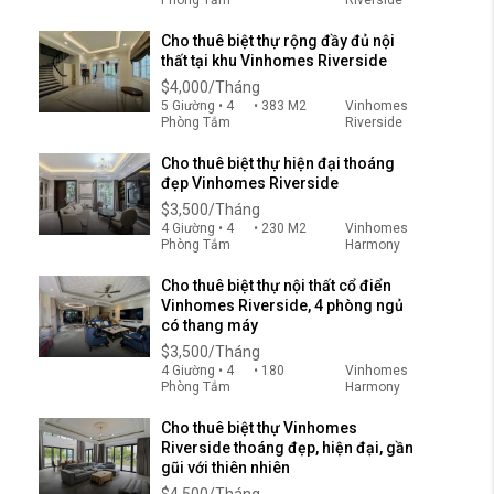
Cho thuê biệt thự rộng đầy đủ nội
thất tại khu Vinhomes Riverside
$4,000/Tháng
5 Giường • 4
• 383 M2
Vinhomes
Phòng Tắm
Riverside
Cho thuê biệt thự hiện đại thoáng
đẹp Vinhomes Riverside
$3,500/Tháng
4 Giường • 4
• 230 M2
Vinhomes
Phòng Tắm
Harmony
Cho thuê biệt thự nội thất cổ điển
Vinhomes Riverside, 4 phòng ngủ
có thang máy
$3,500/Tháng
4 Giường • 4
• 180
Vinhomes
Phòng Tắm
Harmony
Cho thuê biệt thự Vinhomes
Riverside thoáng đẹp, hiện đại, gần
gũi với thiên nhiên
$4,500/Tháng