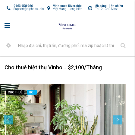
0963 958 066
Vinhomes Riverside
8h sáng - 19h chiều
Support@alphahousing.vn
Việt Hưng - Long biên
Thứ 2 - Chủ Nhật
Cho thuê biệt thự Vinhomes Harmony nội thất hiện đại
$2,100/Tháng
CHO THUÊ
HOT