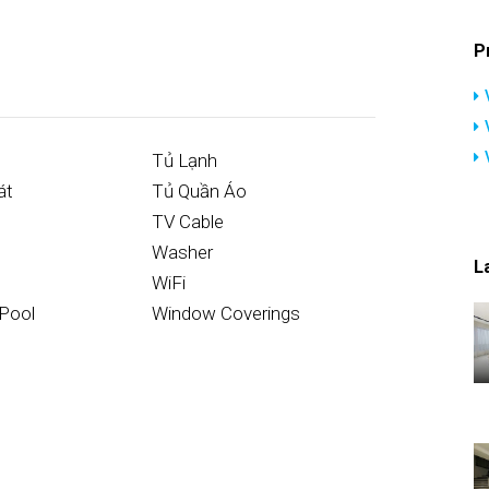
P
Tủ Lạnh
át
Tủ Quần Áo
TV Cable
Washer
L
WiFi
Pool
Window Coverings