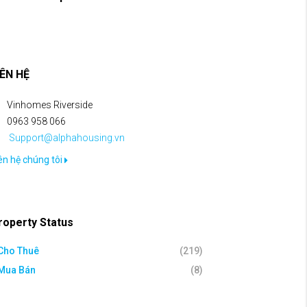
IÊN HỆ
Vinhomes Riverside
0963 958 066
Support@alphahousing.vn
ên hệ chúng tôi
roperty Status
Cho Thuê
(219)
Mua Bán
(8)