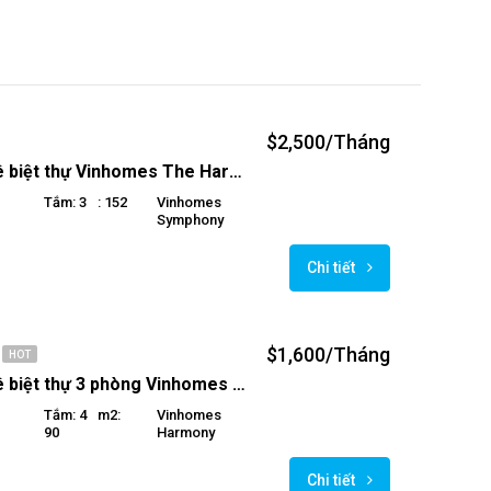
$2,500/Tháng
Cho thuê biệt thự Vinhomes The Harmony 4 phòng ngủ , không gian ấm cúng, thoải mái.
Tắm: 3
: 152
Vinhomes
Symphony
Chi tiết
$1,600/Tháng
HOT
Cho thuê biệt thự 3 phòng Vinhomes Harmony
Tắm: 4
M2:
Vinhomes
90
Harmony
Chi tiết