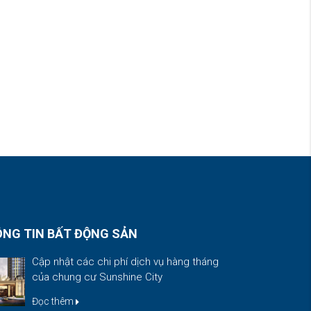
NG TIN BẤT ĐỘNG SẢN
Cập nhật các chi phí dịch vụ hàng tháng
của chung cư Sunshine City
Đọc thêm