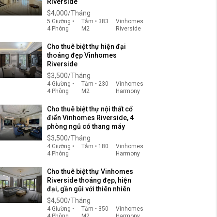
Riverside
$4,000/Tháng
5 Giường •
Tắm • 383
Vinhomes
4 Phòng
M2
Riverside
Cho thuê biệt thự hiện đại
thoáng đẹp Vinhomes
Riverside
$3,500/Tháng
4 Giường •
Tắm • 230
Vinhomes
4 Phòng
M2
Harmony
Cho thuê biệt thự nội thất cổ
điển Vinhomes Riverside, 4
phòng ngủ có thang máy
$3,500/Tháng
4 Giường •
Tắm • 180
Vinhomes
4 Phòng
Harmony
Cho thuê biệt thự Vinhomes
Riverside thoáng đẹp, hiện
đại, gần gũi với thiên nhiên
$4,500/Tháng
4 Giường •
Tắm • 350
Vinhomes
4 Phòng
M2
Harmony