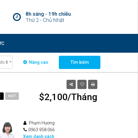
8h sáng - 19h chiều
Thứ 2 - Chủ Nhật
ỨC
khu vực
Nâng cao
Tìm kiếm
$2,100/Tháng
Ê
HOT
Phạm Hương
0963 958 066
Xem danh sách