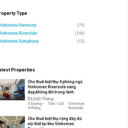
roperty Type
Vinhomes Harmony
(79)
Vinhomes Riverside
(146)
Vinhomes Symphony
(12)
atest Properties
Cho thuê biệt thự 4 phòng ngủ
Vinhomes Riverside sáng
đẹp,không khí trong lành.
$3,600/Tháng
4 Giường •
Tắm • 220
Vinhomes
4 Phòng
Riverside
Cho thuê biệt thự rộng đầy đủ
nội thất tại khu Vinhomes