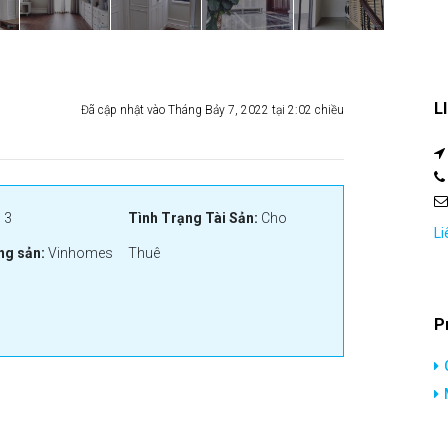
L
Đã cập nhật vào Tháng Bảy 7, 2022 tại 2:02 chiều
:
3
Tình Trạng Tài Sản:
Cho
Li
ng sản:
Vinhomes
Thuê
P