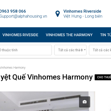
0963 958 066
Vinhomes Riverside
Support@alphahousing.vn
Việt Hưng - Long biên
VINHOMES RIVESIDE
VINHOMES THE HARMONY
TIN T
Tất cả các thành phố
Tất cả các 
ế Vinhomes Harmony
guyệt Quế Vinhomes Harmony
CHO THU