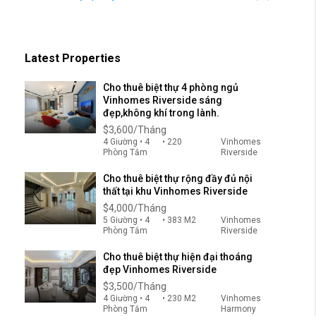
Latest Properties
Cho thuê biệt thự 4 phòng ngủ
Vinhomes Riverside sáng
đẹp,không khí trong lành.
$3,600/Tháng
4 Giường • 4
• 220
Vinhomes
Phòng Tắm
Riverside
Cho thuê biệt thự rộng đầy đủ nội
thất tại khu Vinhomes Riverside
$4,000/Tháng
5 Giường • 4
• 383 M2
Vinhomes
Phòng Tắm
Riverside
Cho thuê biệt thự hiện đại thoáng
đẹp Vinhomes Riverside
$3,500/Tháng
4 Giường • 4
• 230 M2
Vinhomes
Phòng Tắm
Harmony