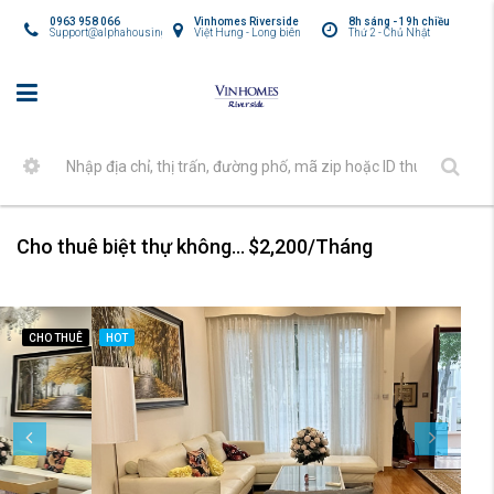
0963 958 066
Vinhomes Riverside
8h sáng - 19h chiều
Support@alphahousing.vn
Việt Hưng - Long biên
Thứ 2 - Chủ Nhật
Cho thuê biệt thự không gian ấm cúng và nội thất sang trọng tại Vinhome Riverside
$2,200/Tháng
CHO THUÊ
HOT