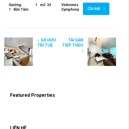
Giường:
1
M2: 33
Vinhomes
Chi tiết
1
Bồn Tắm:
Symphony
SỞ HỮU
TÀI SẢN
TRÍ TUỆ
TIẾP THEO
Featured Properties
LIÊN HỆ