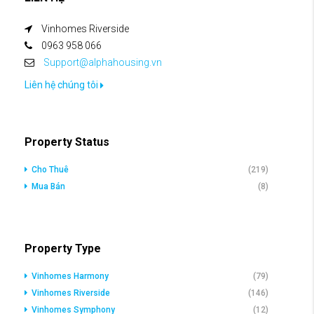
Vinhomes Riverside
0963 958 066
Support@alphahousing.vn
Liên hệ chúng tôi
Property Status
Cho Thuê
(219)
Mua Bán
(8)
Property Type
Vinhomes Harmony
(79)
Vinhomes Riverside
(146)
Vinhomes Symphony
(12)