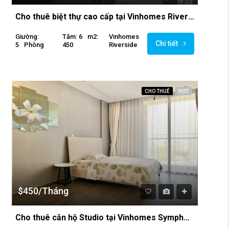
Cho thuê biệt thự cao cấp tại Vinhomes Riverside Long Biên
Giường:
Tắm: 6
M2:
Vinhomes
Chi tiết
5
Phòng
450
Riverside
CHO THUÊ
HOT
$450/Tháng
Cho thuê căn hộ Studio tại Vinhomes Symphony