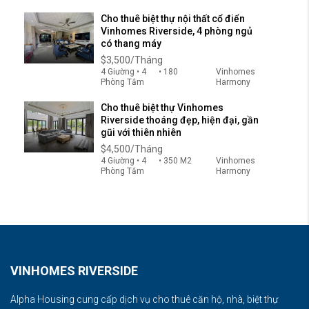
Cho thuê biệt thự nội thất cổ điển
Vinhomes Riverside, 4 phòng ngủ
có thang máy
$3,500/Tháng
4 Giường • 4
• 180
Vinhomes
Phòng Tắm
Harmony
Cho thuê biệt thự Vinhomes
Riverside thoáng đẹp, hiện đại, gần
gũi với thiên nhiên
$4,500/Tháng
4 Giường • 4
• 350 M2
Vinhomes
Phòng Tắm
Harmony
VINHOMES RIVERSIDE
Alpha Housing cung cấp dịch vụ cho thuê căn hộ, nhà, biệt thự