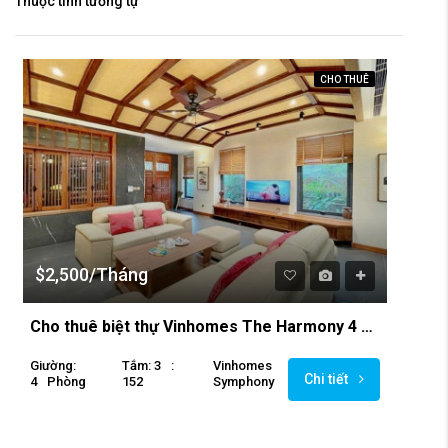
Thuộc tính tương tự
CHO THUÊ
$2,500/Tháng
Cho thuê biệt thự Vinhomes The Harmony 4 phòng ngủ , không gian ấm cúng, thoải mái.
Giường:
Tắm: 3
:
Vinhomes
Chi tiết
4
Phòng
152
Symphony