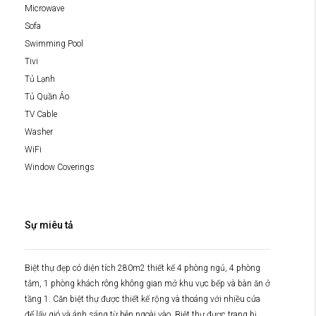
Microwave
Sofa
Swimming Pool
Tivi
Tủ Lạnh
Tủ Quần Áo
TV Cable
Washer
WiFi
Window Coverings
Sự miêu tả
Biệt thự đẹp có diện tích 280m2 thiết kế 4 phòng ngủ, 4 phòng
tắm, 1 phòng khách rông không gian mở khu vực bếp và bàn ăn ở
tầng 1. Căn biệt thự được thiết kế rộng và thoáng với nhiều cửa
để lấy gió và ánh sáng từ bên ngoài vào. Biệt thự được trang bị