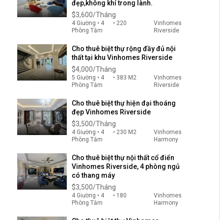
đẹp,không khí trong lành.
$3,600/Tháng
4 Giường • 4
• 220
Vinhomes
Phòng Tắm
Riverside
Cho thuê biệt thự rộng đầy đủ nội
thất tại khu Vinhomes Riverside
$4,000/Tháng
5 Giường • 4
• 383 M2
Vinhomes
Phòng Tắm
Riverside
Cho thuê biệt thự hiện đại thoáng
đẹp Vinhomes Riverside
$3,500/Tháng
4 Giường • 4
• 230 M2
Vinhomes
Phòng Tắm
Harmony
Cho thuê biệt thự nội thất cổ điển
Vinhomes Riverside, 4 phòng ngủ
có thang máy
$3,500/Tháng
4 Giường • 4
• 180
Vinhomes
Phòng Tắm
Harmony