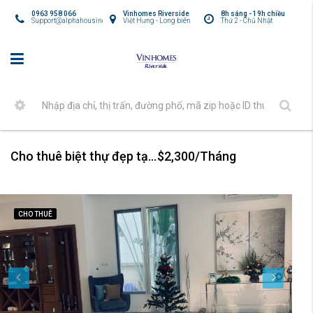
0963 958 066
Vinhomes Riverside
8h sáng - 19h chiều
Support@alphahousing.vn
Việt Hưng - Long biên
Thứ 2 - Chủ Nhật
Cho thuê biệt thự đẹp tại Vinhomes Riverside Long Biên
$2,300/Tháng
CHO THUÊ