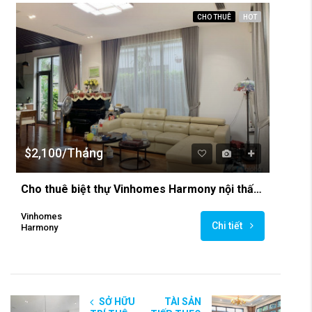
CHO THUÊ
HOT
$2,100/Tháng
Cho thuê biệt thự Vinhomes Harmony nội thất hiện đại
Vinhomes
Chi tiết
Harmony
SỞ HỮU
TÀI SẢN