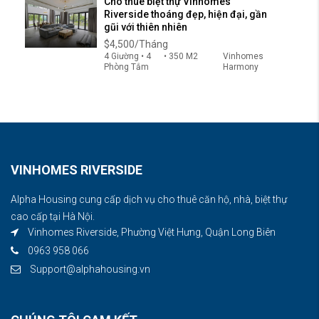
Cho thuê biệt thự Vinhomes
Riverside thoáng đẹp, hiện đại, gần
gũi với thiên nhiên
$4,500/Tháng
4 Giường • 4
• 350 M2
Vinhomes
Phòng Tắm
Harmony
VINHOMES RIVERSIDE
Alpha Housing cung cấp dịch vụ cho thuê căn hộ, nhà, biệt thự
cao cấp tại Hà Nội.
Vinhomes Riverside, Phường Việt Hưng, Quận Long Biên
0963 958 066
Support@alphahousing.vn