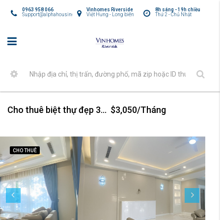
0963 958 066
Vinhomes Riverside
8h sáng - 19h chiều
Support@alphahousing.vn
Việt Hưng - Long biên
Thứ 2 - Chủ Nhật
Cho thuê biệt thự đẹp 300m2 Vinhome Riverside
$3,050/Tháng
CHO THUÊ