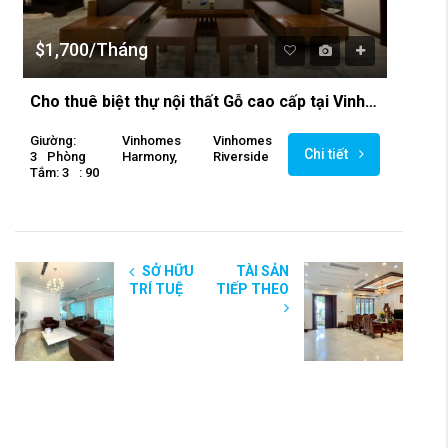
$1,700/Tháng
Cho thuê biệt thự nội thất Gỗ cao cấp tại Vinhomes The Harmony
Giường:
Vinhomes
Vinhomes
Chi tiết
3
Phòng
Harmony,
Riverside
Tắm: 3
: 90
SỞ HỮU
TÀI SẢN
TRÍ TUỆ
TIẾP THEO