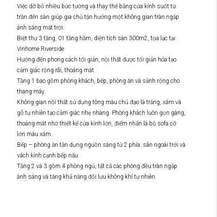
Việc dỡ bỏ nhiều bức tường và thay thế bằng cửa kính suốt từ
trần đến sàn giúp gia chủ tận hưởng một không gian tràn ngập
ánh sáng mặt trời.
Biệt thự 3 tầng, 01 tầng hầm, diện tích sàn 300m2, tọa lạc tại
Vinhome Riverside
Hướng đến phong cách tối giản, nội thất được tối giản hóa tạo
cảm giác rộng rãi, thoáng mát
Tầng 1 bao gồm phòng khách, bếp, phòng ăn và sảnh rộng cho
thang máy.
Không gian nội thất sử dụng tông màu chủ đạo là trắng, xám và
gỗ tự nhiên tạo cảm giác nhẹ nhàng. Phòng khách luôn gọn gàng,
thoáng mát nhờ thiết kế cửa kính lớn, điểm nhấn là bộ sofa cỡ
lớn màu xám.
Bếp – phòng ăn tận dụng nguồn sáng từ 2 phía: sân ngoài trời và
vách kính cạnh bếp nấu.
Tầng 2 và 3 gồm 4 phòng ngủ, tất cả các phòng đều tràn ngập
ánh sáng và tăng khả năng đối lưu không khí tự nhiên.