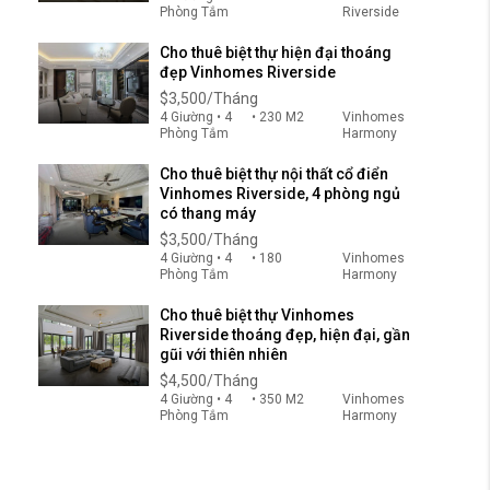
Phòng Tắm
Riverside
Cho thuê biệt thự hiện đại thoáng
đẹp Vinhomes Riverside
$3,500/Tháng
4 Giường • 4
• 230 M2
Vinhomes
Phòng Tắm
Harmony
Cho thuê biệt thự nội thất cổ điển
Vinhomes Riverside, 4 phòng ngủ
có thang máy
$3,500/Tháng
4 Giường • 4
• 180
Vinhomes
Phòng Tắm
Harmony
Cho thuê biệt thự Vinhomes
Riverside thoáng đẹp, hiện đại, gần
gũi với thiên nhiên
$4,500/Tháng
4 Giường • 4
• 350 M2
Vinhomes
Phòng Tắm
Harmony