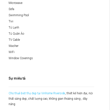
Microwave
Sofa
Swimming Pool
Tivi
Tủ Lạnh
Tủ Quần Áo
TV Cable
Washer
WiFi
Window Coverings
Sự miêu tả
Cho thuê biệt thự đẹp tại Vinhome Riverside
, thiết kế hiện đại, nội
thất sáng đẹp, chất lượng cao, không gian thoáng sáng , đầy
nắng