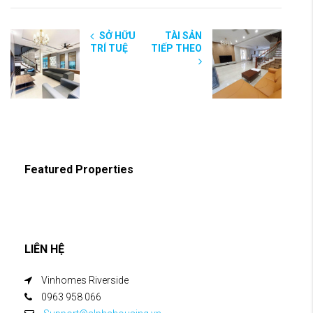
SỞ HỮU
TÀI SẢN
TRÍ TUỆ
TIẾP THEO
Featured Properties
LIÊN HỆ
Vinhomes Riverside
0963 958 066