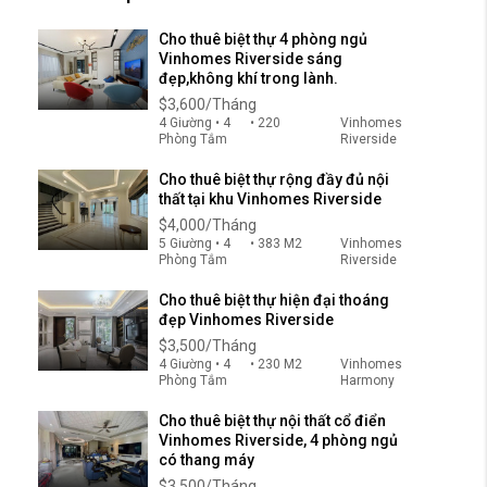
Cho thuê biệt thự 4 phòng ngủ
Vinhomes Riverside sáng
đẹp,không khí trong lành.
$3,600/Tháng
4 Giường • 4
• 220
Vinhomes
Phòng Tắm
Riverside
Cho thuê biệt thự rộng đầy đủ nội
thất tại khu Vinhomes Riverside
$4,000/Tháng
5 Giường • 4
• 383 M2
Vinhomes
Phòng Tắm
Riverside
Cho thuê biệt thự hiện đại thoáng
đẹp Vinhomes Riverside
$3,500/Tháng
4 Giường • 4
• 230 M2
Vinhomes
Phòng Tắm
Harmony
Cho thuê biệt thự nội thất cổ điển
Vinhomes Riverside, 4 phòng ngủ
có thang máy
$3,500/Tháng