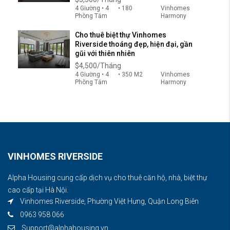
4 Giường • 4
• 180
Vinhomes
Phòng Tắm
Harmony
Cho thuê biệt thự Vinhomes
Riverside thoáng đẹp, hiện đại, gần
gũi với thiên nhiên
$4,500/Tháng
4 Giường • 4
• 350 M2
Vinhomes
Phòng Tắm
Harmony
VINHOMES RIVERSIDE
Alpha Housing cung cấp dịch vụ cho thuê căn hộ, nhà, biệt thự
cao cấp tại Hà Nội.
Vinhomes Riverside, Phường Việt Hưng, Quận Long Biên
0963 958 066
Support@alphahousing.vn