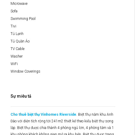
Microwave
Sofa
Swimming Pool
Tivi
Tủ Lạnh
Tủ Quần Áo
TV Cable
Washer
WiFi
Window Coverings
Sự miêu tả
Cho thuê biệt thự Vinhomes Riverside
. Biệt thự nằm khu Anh
Đào với diện tích rộng tới 241m2 thiết kế theo kiểu biệt thự song
lập. Biệt thự được chia thành 4 phòng ngủ lớn, 4 phòng tắm và 1
khu phòng khách không gian mở ra khu bếp. Biệt thự được trang