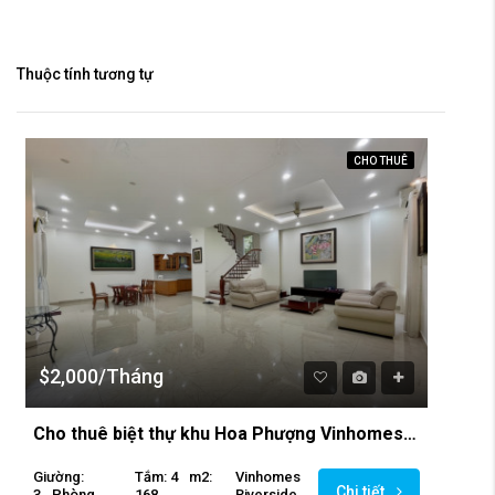
Thuộc tính tương tự
CHO THUÊ
$2,000/Tháng
Cho thuê biệt thự khu Hoa Phượng Vinhomes Riverside
Giường:
Tắm: 4
M2:
Vinhomes
Chi tiết
3
Phòng
168
Riverside