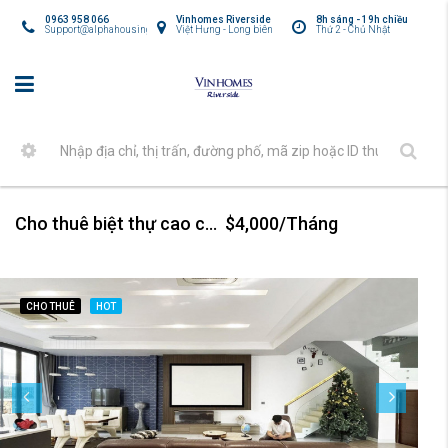
0963 958 066
Vinhomes Riverside
8h sáng - 19h chiều
Support@alphahousing.vn
Việt Hưng - Long biên
Thứ 2 - Chủ Nhật
Cho thuê biệt thự cao cấp tại Vinhomes Riverside
$4,000/Tháng
CHO THUÊ
HOT