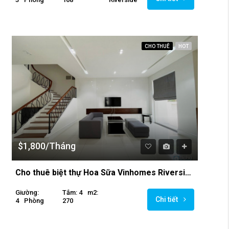
CHO THUÊ
HOT
$1,800/Tháng
Cho thuê biệt thự Hoa Sữa Vinhomes Riverside
Giường:
Tắm: 4
M2:
Chi tiết
4
Phòng
270