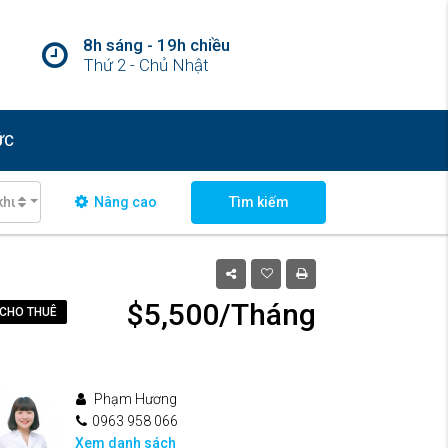
8h sáng - 19h chiều
Thứ 2 - Chủ Nhật
ỨC
khu vực
Nâng cao
Tìm kiếm
$5,500/Tháng
CHO THUÊ
Phạm Hương
0963 958 066
Xem danh sách