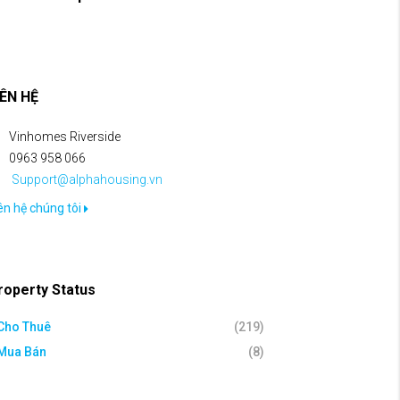
IÊN HỆ
Vinhomes Riverside
0963 958 066
Support@alphahousing.vn
ên hệ chúng tôi
roperty Status
Cho Thuê
(219)
Mua Bán
(8)