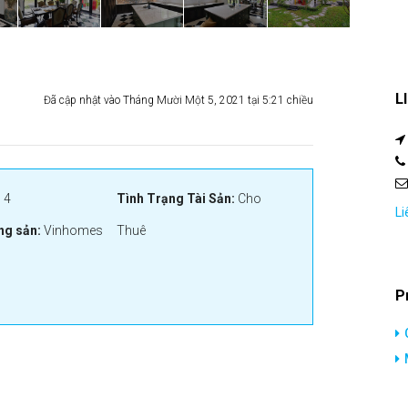
L
Đã cập nhật vào Tháng Mười Một 5, 2021 tại 5:21 chiều
:
4
Tình Trạng Tài Sản:
Cho
Li
ng sản:
Vinhomes
Thuê
P