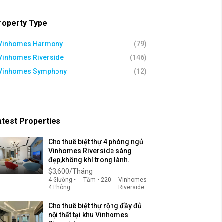
roperty Type
Vinhomes Harmony
(79)
Vinhomes Riverside
(146)
Vinhomes Symphony
(12)
atest Properties
Cho thuê biệt thự 4 phòng ngủ
Vinhomes Riverside sáng
đẹp,không khí trong lành.
$3,600/Tháng
4 Giường •
Tắm • 220
Vinhomes
4 Phòng
Riverside
Cho thuê biệt thự rộng đầy đủ
nội thất tại khu Vinhomes