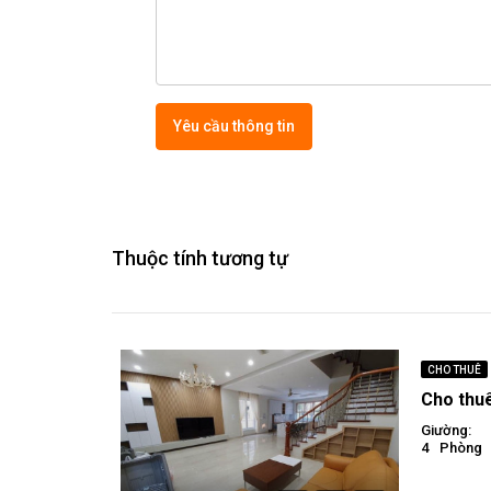
Yêu cầu thông tin
Thuộc tính tương tự
CHO THUÊ
Giường:
4
Phòng