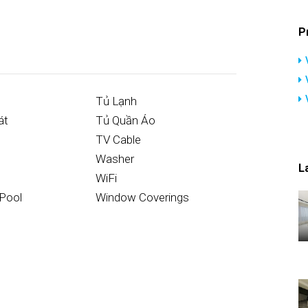
P
Tủ Lạnh
át
Tủ Quần Áo
TV Cable
Washer
L
WiFi
Pool
Window Coverings