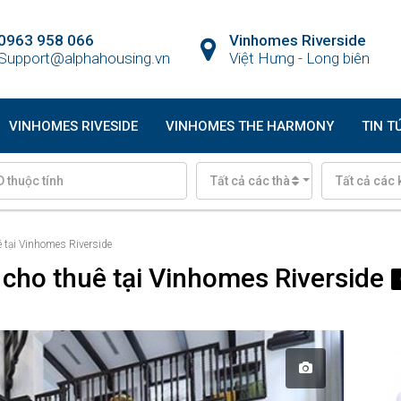
0963 958 066
Vinhomes Riverside
Support@alphahousing.vn
Việt Hưng - Long biên
VINHOMES RIVESIDE
VINHOMES THE HARMONY
TIN T
Tất cả các thành phố
Tất cả các 
ê tại Vinhomes Riverside
p cho thuê tại Vinhomes Riverside