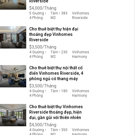
Riverside
$4,000/Tháng
5 Giường •
Tắm • 383
Vinhomes
4 Phòng
M2
Riverside
Cho thuê biệt thự hiện đại
thoáng đẹp Vinhomes
Riverside
$3,500/Tháng
4 Giường •
Tắm • 230
Vinhomes
4 Phòng
M2
Harmony
Cho thuê biệt thự nội thất cổ
điển Vinhomes Riverside, 4
phòng ngủ có thang máy
$3,500/Tháng
4 Giường •
Tắm • 180
Vinhomes
4 Phòng
Harmony
Cho thuê biệt thự Vinhomes
Riverside thoáng đẹp, hiện
đại, gần gũi với thiên nhiên
$4,500/Tháng
4 Giường •
Tắm • 350
Vinhomes
4 Phòng
M2
Harmony