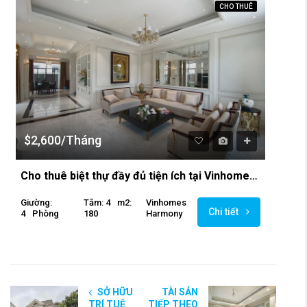
CHO THUÊ
$2,600/Tháng
Cho thuê biệt thự đầy đủ tiện ích tại Vinhomes Harmony
Giường:
Tắm: 4
M2:
Vinhomes
Chi tiết
4
Phòng
180
Harmony
SỞ HỮU
TÀI SẢN
TRÍ TUỆ
TIẾP THEO