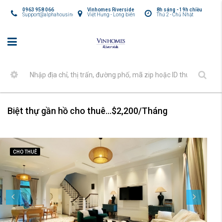
0963 958 066
Vinhomes Riverside
8h sáng - 19h chiều
Support@alphahousing.vn
Việt Hưng - Long biên
Thứ 2 - Chủ Nhật
Biệt thự gần hồ cho thuê tại Vinhomes Harmony
$2,200/Tháng
CHO THUÊ