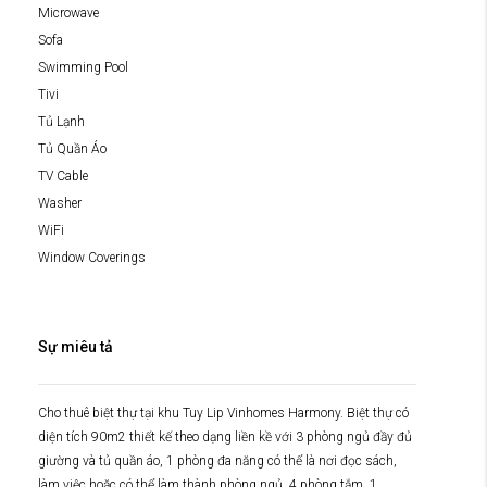
Microwave
Sofa
Swimming Pool
Tivi
Tủ Lạnh
Tủ Quần Áo
TV Cable
Washer
WiFi
Window Coverings
Sự miêu tả
Cho thuê biệt thự tại khu Tuy Lip Vinhomes Harmony. Biệt thự có
diện tích 90m2 thiết kế theo dạng liền kề với 3 phòng ngủ đầy đủ
giường và tủ quần áo, 1 phòng đa năng có thể là nơi đọc sách,
làm việc hoặc có thể làm thành phòng ngủ, 4 phòng tắm, 1