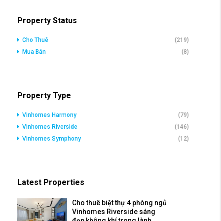
Property Status
Cho Thuê
(219)
Mua Bán
(8)
Property Type
Vinhomes Harmony
(79)
Vinhomes Riverside
(146)
Vinhomes Symphony
(12)
Latest Properties
Cho thuê biệt thự 4 phòng ngủ
Vinhomes Riverside sáng
đẹp,không khí trong lành.