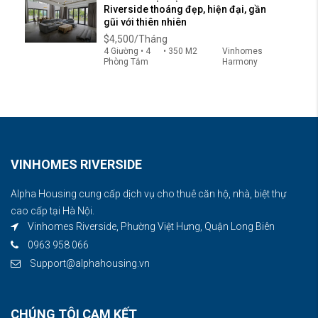
Riverside thoáng đẹp, hiện đại, gần
gũi với thiên nhiên
$4,500/Tháng
4 Giường • 4
• 350 M2
Vinhomes
Phòng Tắm
Harmony
VINHOMES RIVERSIDE
Alpha Housing cung cấp dịch vụ cho thuê căn hộ, nhà, biệt thự
cao cấp tại Hà Nội.
Vinhomes Riverside, Phường Việt Hưng, Quận Long Biên
0963 958 066
Support@alphahousing.vn
CHÚNG TÔI CAM KẾT