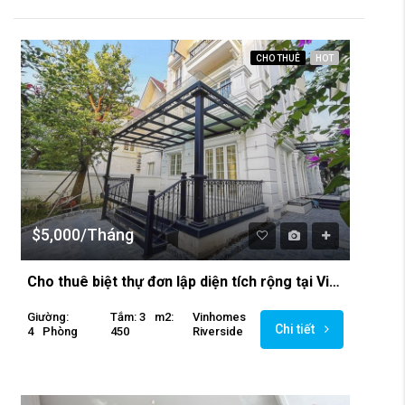
CHO THUÊ
HOT
$5,000/Tháng
Cho thuê biệt thự đơn lập diện tích rộng tại Vinhomes Riverside Long Biên
Giường:
Tắm: 3
M2:
Vinhomes
Chi tiết
4
Phòng
450
Riverside