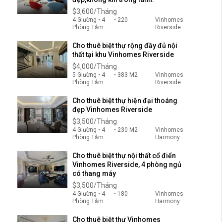
$3,600/Tháng
4 Giường • 4
• 220
Vinhomes
Phòng Tắm
Riverside
Cho thuê biệt thự rộng đầy đủ nội
thất tại khu Vinhomes Riverside
$4,000/Tháng
5 Giường • 4
• 383 M2
Vinhomes
Phòng Tắm
Riverside
Cho thuê biệt thự hiện đại thoáng
đẹp Vinhomes Riverside
$3,500/Tháng
4 Giường • 4
• 230 M2
Vinhomes
Phòng Tắm
Harmony
Cho thuê biệt thự nội thất cổ điển
Vinhomes Riverside, 4 phòng ngủ
có thang máy
$3,500/Tháng
4 Giường • 4
• 180
Vinhomes
Phòng Tắm
Harmony
Cho thuê biệt thự Vinhomes