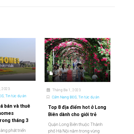
nhomes
Biên dành cho giới trẻ
trong tháng 3
Quận Long Biên thuộc Thành
àng phát triển
phố Hà Nội nằm trong vùng
ở của người dân
Đồng Bằng Sông Hồng có...
g,...
Tiếp tục đọc
bởi Alpha Housing
using
CHÚNG TÔI CAM KẾT
THÔ
♦ Cam kết bảo mật thông tin cá nhân khách hàng
♦ Hỗ trợ tư vấn trực tiếp chuyên sâu, chọn căn, tầng đẹp