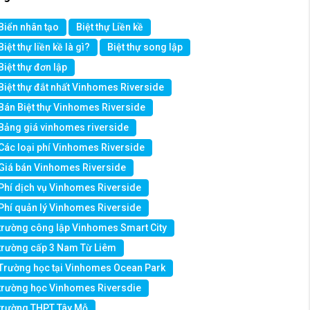
Biển nhân tạo
Biệt thự Liền kề
Biệt thự liền kề là gì?
Biệt thự song lập
Biệt thự đơn lập
Biệt thự đắt nhất Vinhomes Riverside
Bán Biệt thự Vinhomes Riverside
Bảng giá vinhomes riverside
Các loại phí Vinhomes Riverside
Giá bán Vinhomes Riverside
Phí dịch vụ Vinhomes Riverside
Phí quản lý Vinhomes Riverside
trường công lập Vinhomes Smart City
trường cấp 3 Nam Từ Liêm
Trường học tại Vinhomes Ocean Park
trường học Vinhomes Riversdie
trường THPT Tây Mỗ