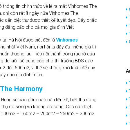
thông tin chính thức về lễ ra mắt Vinhomes The
 chỉ còn rất ít ngày nữa Vinhomes The
 căn biệt thự được thiết kế tuyệt đẹp. Đây chắc
g đẳng cấp cho cả mọi gia đình Việt
 tại Hà Nội được biết đến là
Vinhomes
ng nhất Việt Nam, nơi hội tụ đầy đủ những giá trị
huẩn thượng lưu. Tiếp nối thành công rực rỡ của
g dự kiến sẽ cung cấp cho thị trường BĐS các
4m2 đến 500m2, vì thế sẽ không khó khăn để quý
A
 ý cho gia đình mình.
 The Harmony
Hưng sẽ bao gồm các căn liền kề, biệt thự song
iệt thự có sông và không có sông. Các căn biệt
m2 – 100m2 – 160m2 – 200m2 – 250m2 – 300m2