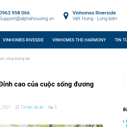
0963 958 066
Vinhomes Riverside
Support@alphahousing.vn
Việt Hưng - Long biên
VINHOMES RIVESIDE
VINHOMES THE HARMONY
TIN T
uộc sống đương đại
ỉnh cao của cuộc sống đương
, 2021
Tin tức dự án
0
B