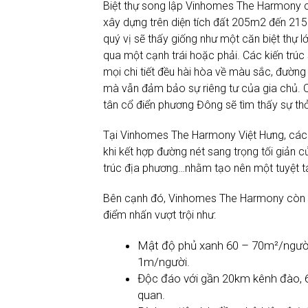
1m/người.
Độc đáo với gần 20km kênh đào, 
quan.
Dịch vụ tiện ích đồng bộ hiện đại,
Cộng đồng cư dân văn minh, đẳng 
An toàn với 4 tầng an ninh 24/7 g
các khu, đội tuần tra cơ động, nút
Bài Trước
Vinhomes The Harmony – Trải nghiệm t
khoảnh khắc sống