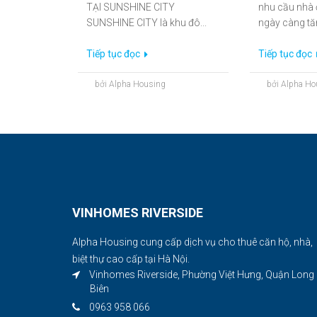
Vinhomes Riverside, Phường Việt Hưng, Quận Long
Biên
0963 958 066
Support@alphahousing.vn
DỰ ÁN VINHOMES RIVERSIDE LONG
BIEN |
vietnam esim