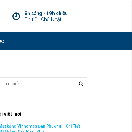
8h sáng - 19h chiều
Thứ 2 - Chủ Nhật
ỨC
ài viết mới
Mặt bằng Vinhomes Đan Phượng – Chi Tiết
Mặt Bằng Các Phân Khu