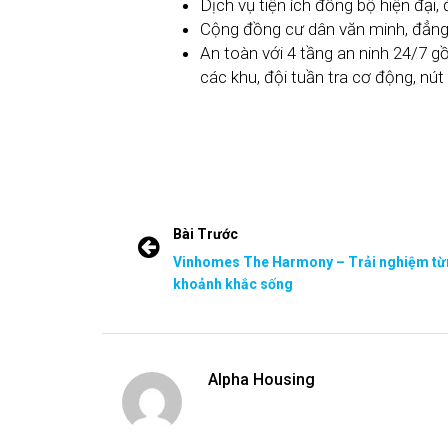
Alpha Housing
Bài viết liên quan
Tháng Hai 27, 2024
Tháng Ba 22
Cẩm Nang BĐS
,
Tin tức dự án
Cẩm Nang B
Cập nhật các chi phí dịch
Cập nhật g