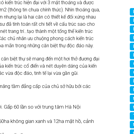
60ha không gian xanh và 12ha mặt hồ, cảnh
 đẳng cấp 5 sao.
cấp. Tạo nên giá trị sống…
ồm: hệ thống camera, trạm gác đầu lối vào
 báo động khẩn cấp từ biệt thự của quý vị.
Bài Tiếp Theo
ừng
Vinhomes Riverside giai đoạn 2 – Nơi hội tụ
những giá trị bền vững