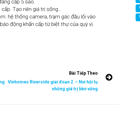
, 2023
Tháng Ba 1, 2023
ĐS
,
Tin tức dự án
Cẩm Nang BĐS
,
Tin tức dự án
iá bán và thuê
Top 8 địa điểm hot ở Long