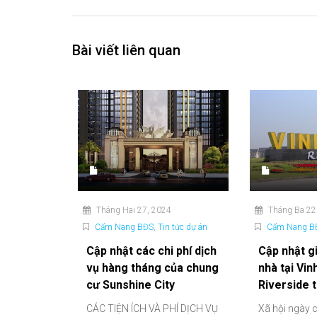
vụ hàng tháng của chung
nhà tại Vi
cư Sunshine City
Riverside 
CÁC TIỆN ÍCH VÀ PHÍ DỊCH VỤ
Xã hội ngày c
TẠI SUNSHINE CITY
nhu cầu nhà 
SUNSHINE CITY là khu đô...
ngày càng tăn
Tiếp tục đọc
Tiếp tục đọc
bởi Alpha Housing
bởi Alpha Ho
VINHOMES RIVERSIDE
Alpha Housing cung cấp dịch vụ cho thuê căn hộ, nhà,
biệt thự cao cấp tại Hà Nội.