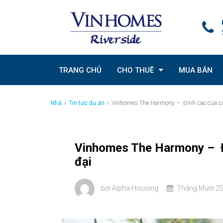
TRANG CHỦ
CHO THUÊ
MUA BÁN
Nhà
Tin tức dự án
Vinhomes The Harmony – Đỉnh cao của c
Vinhomes The Harmony – Đ
đại
bởi
Alpha Housing
Tháng Mười 25