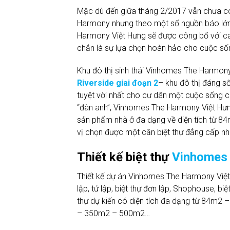
Mặc dù đến giữa tháng 2/2017 vẫn chưa có 
Harmony nhưng theo một số nguồn báo lớn,
Harmony Việt Hưng sẽ được công bố với các
chắn là sự lựa chọn hoàn hảo cho cuộc sốn
Khu đô thị sinh thái Vinhomes The Harmony
Riverside giai đoạn 2
– khu đô thị đáng số
tuyệt vời nhất cho cư dân một cuộc sống c
“đàn anh”, Vinhomes The Harmony Việt Hưn
sản phẩm nhà ở đa dạng về diện tích từ 8
vị chọn được một căn biệt thự đẳng cấp như
Thiết kế biệt thự
Vinhomes
Thiết kế dự án Vinhomes The Harmony Việt 
lập, tứ lập, biệt thự đơn lập, Shophouse, b
thự dự kiến có diện tích đa dạng từ 84
– 350m2 – 500m2…