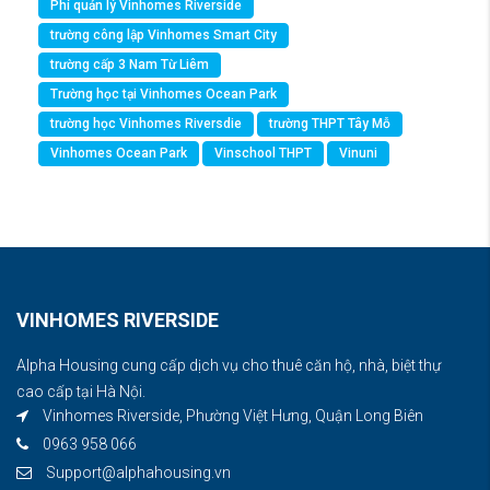
Phí quản lý Vinhomes Riverside
trường công lập Vinhomes Smart City
trường cấp 3 Nam Từ Liêm
Trường học tại Vinhomes Ocean Park
trường học Vinhomes Riversdie
trường THPT Tây Mỗ
Vinhomes Ocean Park
Vinschool THPT
Vinuni
VINHOMES RIVERSIDE
Alpha Housing cung cấp dịch vụ cho thuê căn hộ, nhà, biệt thự
cao cấp tại Hà Nội.
Vinhomes Riverside, Phường Việt Hưng, Quận Long Biên
0963 958 066
Support@alphahousing.vn