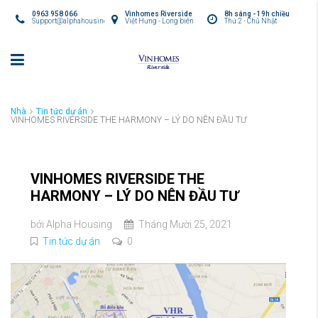
0963 958 066
Vinhomes Riverside
8h sáng - 19h chiều
Support@alphahousing.vn
Việt Hưng - Long biên
Thứ 2 - Chủ Nhật
Nhà
Tin tức dự án
VINHOMES RIVERSIDE THE HARMONY – LÝ DO NÊN ĐẦU TƯ
VINHOMES RIVERSIDE THE
HARMONY – LÝ DO NÊN ĐẦU TƯ
bởi
Alpha Housing
Tháng Mười 25, 2021
Tin tức dự án
0