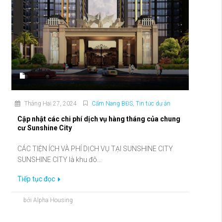
Tháng Hai 27, 2024
Cẩm Nang BĐS
,
Tin tức dự án
Cập nhật các chi phí dịch vụ hàng tháng của chung
cư Sunshine City
CÁC TIỆN ÍCH VÀ PHÍ DỊCH VỤ TẠI SUNSHINE CITY
SUNSHINE CITY là khu đô...
Tiếp tục đọc
bởi Alpha Housing