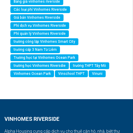
Bảng giá vinhomes riverside
Các loại phí Vinhomes Riverside
Giá bán Vinhomes Riverside
Phí dịch vụ Vinhomes Riverside
Phí quản lý Vinhomes Riverside
trường công lập Vinhomes Smart City
trường cấp 3 Nam Từ Liêm
Trường học tại Vinhomes Ocean Park
trường học Vinhomes Riversdie
trường THPT Tây Mỗ
Vinhomes Ocean Park
Vinschool THPT
Vinuni
VINHOMES RIVERSIDE
Alpha Housing cung cấp dịch vụ cho thuê căn hộ, nhà, biệt thự