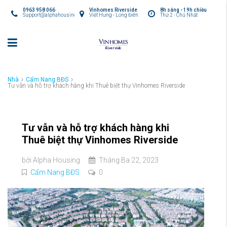
0963 958 066
Vinhomes Riverside
8h sáng - 19h chiều
Support@alphahousing.vn
Việt Hưng - Long biên
Thứ 2 - Chủ Nhật
Nhà
Cẩm Nang BĐS
Tư vẫn và hỗ trợ khách hàng khi Thuê biệt thự Vinhomes Riverside
Tư vẫn và hỗ trợ khách hàng khi
Thuê biệt thự Vinhomes Riverside
bởi
Alpha Housing
Tháng Ba 22, 2023
Cẩm Nang BĐS
0