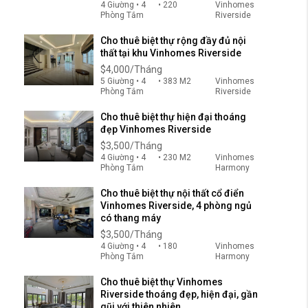
4 Giường • 4
• 220
Vinhomes
Phòng Tắm
Riverside
Cho thuê biệt thự rộng đầy đủ nội
thất tại khu Vinhomes Riverside
$4,000/Tháng
5 Giường • 4
• 383 M2
Vinhomes
Phòng Tắm
Riverside
Cho thuê biệt thự hiện đại thoáng
đẹp Vinhomes Riverside
$3,500/Tháng
4 Giường • 4
• 230 M2
Vinhomes
Phòng Tắm
Harmony
Cho thuê biệt thự nội thất cổ điển
Vinhomes Riverside, 4 phòng ngủ
có thang máy
$3,500/Tháng
4 Giường • 4
• 180
Vinhomes
Phòng Tắm
Harmony
Cho thuê biệt thự Vinhomes
Riverside thoáng đẹp, hiện đại, gần
gũi với thiên nhiên