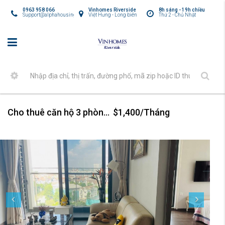
0963 958 066
Vinhomes Riverside
8h sáng - 19h chiều
Support@alphahousing.vn
Việt Hưng - Long biên
Thứ 2 - Chủ Nhật
Cho thuê căn hộ 3 phòng ngủ nội thất đẹp tại Vinhomes Symphony
$1,400/Tháng