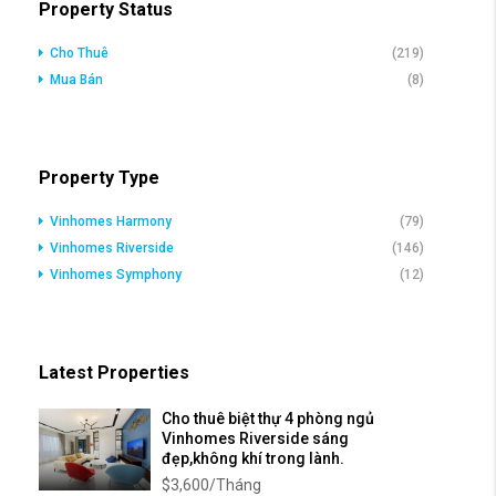
Property Status
Cho Thuê
(219)
Mua Bán
(8)
Property Type
Vinhomes Harmony
(79)
Vinhomes Riverside
(146)
Vinhomes Symphony
(12)
Latest Properties
Cho thuê biệt thự 4 phòng ngủ
Vinhomes Riverside sáng
đẹp,không khí trong lành.
$3,600/Tháng