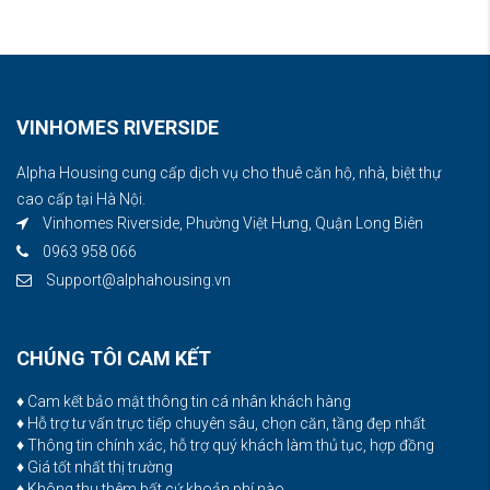
VINHOMES RIVERSIDE
Alpha Housing cung cấp dịch vụ cho thuê căn hộ, nhà, biệt thự
cao cấp tại Hà Nội.
Vinhomes Riverside, Phường Việt Hưng, Quận Long Biên
0963 958 066
Support@alphahousing.vn
CHÚNG TÔI CAM KẾT
♦ Cam kết bảo mật thông tin cá nhân khách hàng
♦ Hỗ trợ tư vấn trực tiếp chuyên sâu, chọn căn, tầng đẹp nhất
♦ Thông tin chính xác, hỗ trợ quý khách làm thủ tục, hợp đồng
♦ Giá tốt nhất thị trường
♦ Không thu thêm bất cứ khoản phí nào