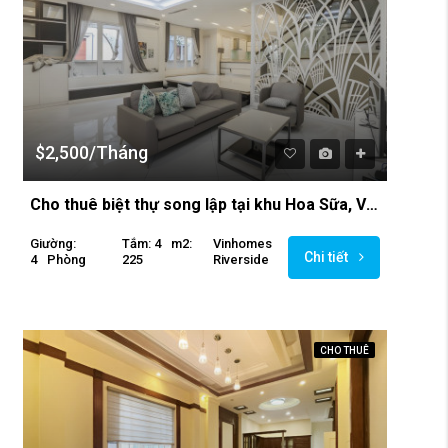
$2,500/Tháng
Cho thuê biệt thự song lập tại khu Hoa Sữa, Vinhomes Riverside
Giường:
Tắm: 4
M2:
Vinhomes
Chi tiết
4
Phòng
225
Riverside
CHO THUÊ