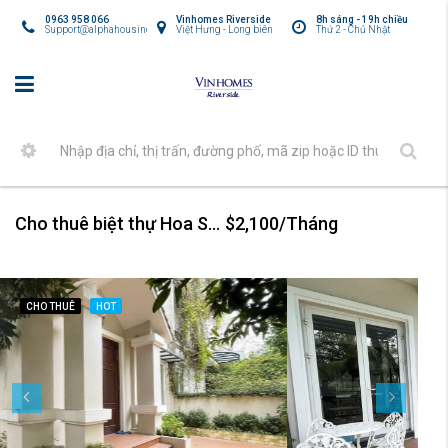
0963 958 066
Vinhomes Riverside
8h sáng - 19h chiều
Support@alphahousing.vn
Việt Hưng - Long biên
Thứ 2 - Chủ Nhật
Cho thuê biệt thự Hoa Sữa Vinhomes Riverside
$2,100/Tháng
CHO THUÊ
HOT