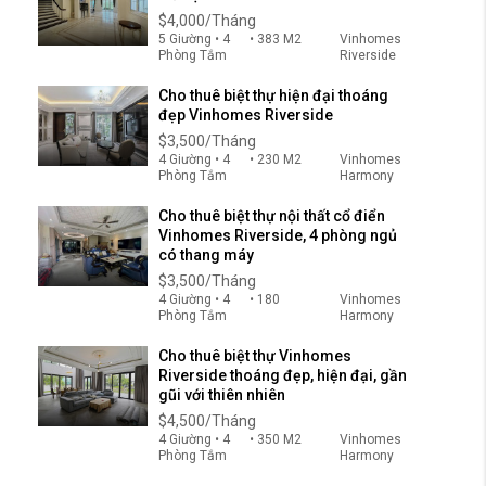
$4,000/Tháng
5 Giường • 4
• 383 M2
Vinhomes
Phòng Tắm
Riverside
Cho thuê biệt thự hiện đại thoáng
đẹp Vinhomes Riverside
$3,500/Tháng
4 Giường • 4
• 230 M2
Vinhomes
Phòng Tắm
Harmony
Cho thuê biệt thự nội thất cổ điển
Vinhomes Riverside, 4 phòng ngủ
có thang máy
$3,500/Tháng
4 Giường • 4
• 180
Vinhomes
Phòng Tắm
Harmony
Cho thuê biệt thự Vinhomes
Riverside thoáng đẹp, hiện đại, gần
gũi với thiên nhiên
$4,500/Tháng
4 Giường • 4
• 350 M2
Vinhomes
Phòng Tắm
Harmony