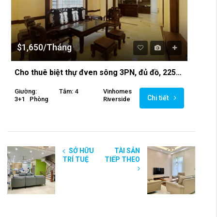
$1,650/Tháng
Cho thuê biệt thự đven sông 3PN, đủ đồ, 225m2, tại Vinhomes Riverside Hoa Phượng
Giường:
Tắm: 4
Vinhomes
Chi tiết
3+1
Phòng
Riverside
SỞ HỮU
TÀI SẢN
TRÍ TUỆ
TIẾP THEO