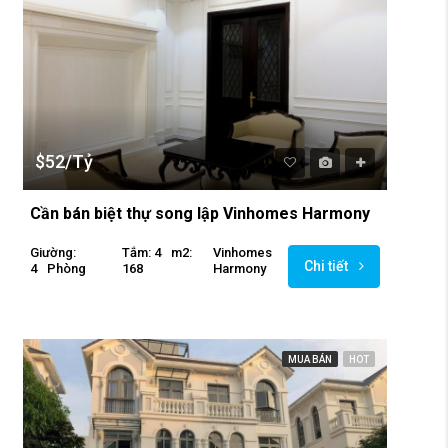
$52/Tỷ
Cần bán biệt thự song lập Vinhomes Harmony
Giường:
Tắm: 4
M2:
Vinhomes
Chi tiết
4
Phòng
168
Harmony
MUA BÁN
HOT