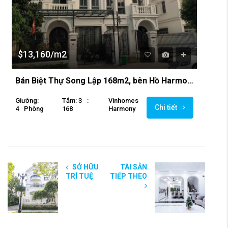
$13,160/m2
Bán Biệt Thự Song Lập 168m2, bên Hồ Harmony Tuylip 4
Giường:
Tắm: 3
:
Vinhomes
Chi tiết
4
Phòng
168
Harmony
SỞ HỮU
TÀI SẢN
TRÍ TUỆ
TIẾP THEO