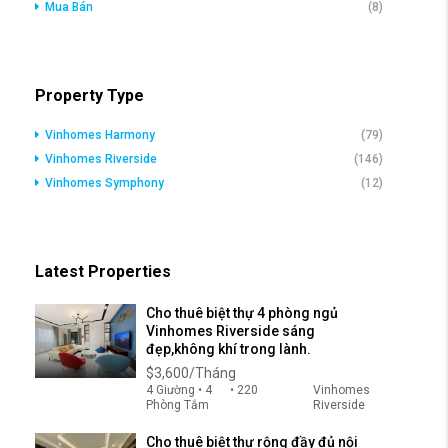
Mua Bán
(8)
Property Type
Vinhomes Harmony
(79)
Vinhomes Riverside
(146)
Vinhomes Symphony
(12)
Latest Properties
Cho thuê biệt thự 4 phòng ngủ
Vinhomes Riverside sáng
đẹp,không khí trong lành.
$3,600/Tháng
4 Giường • 4
• 220
Vinhomes
Phòng Tắm
Riverside
Cho thuê biệt thự rộng đầy đủ nội