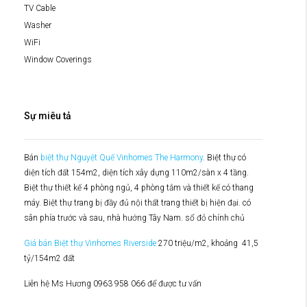
TV Cable
Washer
WiFi
Window Coverings
Sự miêu tả
Bán
biệt thự Nguyệt Quế Vinhomes The Harmony
. Biệt thự có
diện tích đất 154m2, diện tích xây dựng 110m2/sàn x 4 tầng.
Biệt thự thiết kế 4 phòng ngủ, 4 phòng tắm và thiết kế có thang
máy. Biệt thự trang bị đầy đủ nội thất trang thiết bị hiện đại. có
sân phía trước và sau, nhà hướng Tây Nam. sổ đỏ chính chủ
Giá bán Biệt thự Vinhomes Riverside
270 triệu/m2, khoảng 41,5
tỷ/154m2 đất
Liên hệ Ms Hương 0963 958 066 để được tư vấn