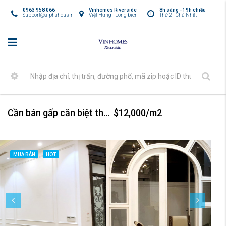
0963 958 066
Vinhomes Riverside
8h sáng - 19h chiều
Support@alphahousing.vn
Việt Hưng - Long biên
Thứ 2 - Chủ Nhật
Cần bán gấp căn biệt thự khu Nguyệt Quế Harmony
$12,000/m2
MUA BÁN
HOT