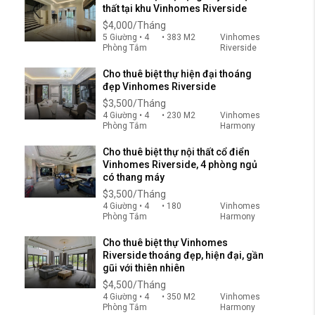
thất tại khu Vinhomes Riverside
$4,000/Tháng
5 Giường • 4
• 383 M2
Vinhomes
Phòng Tắm
Riverside
Cho thuê biệt thự hiện đại thoáng
đẹp Vinhomes Riverside
$3,500/Tháng
4 Giường • 4
• 230 M2
Vinhomes
Phòng Tắm
Harmony
Cho thuê biệt thự nội thất cổ điển
Vinhomes Riverside, 4 phòng ngủ
có thang máy
$3,500/Tháng
4 Giường • 4
• 180
Vinhomes
Phòng Tắm
Harmony
Cho thuê biệt thự Vinhomes
Riverside thoáng đẹp, hiện đại, gần
gũi với thiên nhiên
$4,500/Tháng
4 Giường • 4
• 350 M2
Vinhomes
Phòng Tắm
Harmony