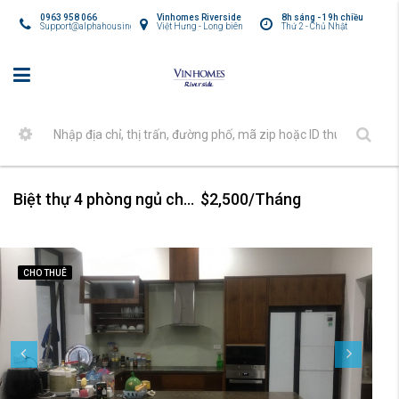
0963 958 066
Vinhomes Riverside
8h sáng - 19h chiều
Support@alphahousing.vn
Việt Hưng - Long biên
Thứ 2 - Chủ Nhật
Biệt thự 4 phòng ngủ cho thuê tại Hoa Sữa -Vinhomes Riverside
$2,500/Tháng
CHO THUÊ