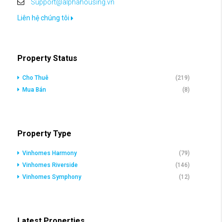
Support@alphahousing.vn
Liên hệ chúng tôi
Property Status
Cho Thuê
(219)
Mua Bán
(8)
Property Type
Vinhomes Harmony
(79)
Vinhomes Riverside
(146)
Vinhomes Symphony
(12)
Latest Properties