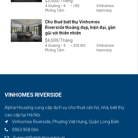
$3,500/Tháng
4 Giường • 4
• 180
Vinhomes
Phòng Tắm
Harmony
Cho thuê biệt thự Vinhomes
Riverside thoáng đẹp, hiện đại, gần
gũi với thiên nhiên
$4,500/Tháng
4 Giường • 4
• 350 M2
Vinhomes
Phòng Tắm
Harmony
VINHOMES RIVERSIDE
Alpha Housing cung cấp dịch vụ cho thuê căn hộ, nhà, biệt thự
cao cấp tại Hà Nội.
Vinhomes Riverside, Phường Việt Hưng, Quận Long Biên
0963 958 066
Support@alphahousing.vn