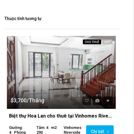
Thuộc tính tương tự
CHO THUÊ
HOT
$3,700/Tháng
Biệt thự Hoa Lan cho thuê tại Vinhomes Riverside
Giường:
Tắm: 4
M2:
Vinhomes
Chi tiết
4
Phòng
290
Riverside