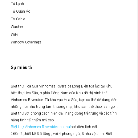
Tủ Lạnh
Tủ Quần Áo
TV Cable
Washer
WiFi
Window Coverings
Sự miêu tả
Biệt thự Hoa Sữa Vinhomes Riverside Long Biên tọa lạc tại Khu
biệt thự Hoa Sữa, ở phía Đông Nam của Khu đô thị sinh thái
Vinhomes Riverside. Từ khu vực Hoa Sữa, bạn có thể dễ dàng đến
những nơi như trung tâm thương mại, khu sân thể thao, sân golf,
Biệt thự với phong cách hiện đại, năng động trẻ trung và các tính
năng tinh tế, thẩm mỹ cao.
Biệt thự Vinhomes Riverside cho thuê
có diện tích đất
260m2,thiết kế 3.5 tầng , với 4 phòng ngủ, 3 nhà vệ sinh. Biệt