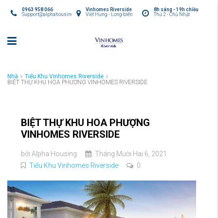
0963 958 066
Vinhomes Riverside
8h sáng - 19h chiều
Support@alphahousing.vn
Việt Hưng - Long biên
Thứ 2 - Chủ Nhật
Nhà
Tiểu Khu Vinhomes Riverside
BIỆT THỰ KHU HOA PHƯỢNG VINHOMES RIVERSIDE
BIỆT THỰ KHU HOA PHƯỢNG
VINHOMES RIVERSIDE
bởi
Alpha Housing
Tháng Mười Hai 6, 2021
Tiểu Khu Vinhomes Riverside
0