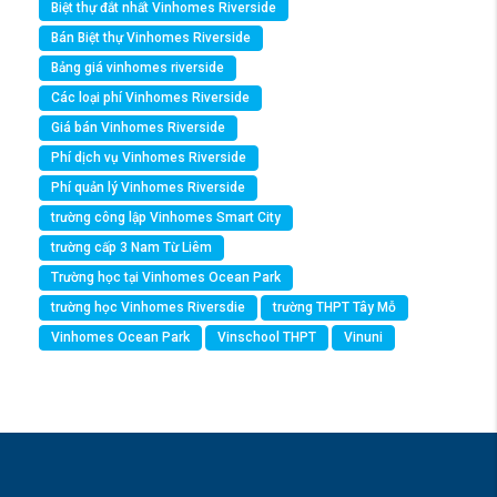
Biệt thự đắt nhất Vinhomes Riverside
Bán Biệt thự Vinhomes Riverside
Bảng giá vinhomes riverside
Các loại phí Vinhomes Riverside
Giá bán Vinhomes Riverside
Phí dịch vụ Vinhomes Riverside
Phí quản lý Vinhomes Riverside
trường công lập Vinhomes Smart City
trường cấp 3 Nam Từ Liêm
Trường học tại Vinhomes Ocean Park
trường học Vinhomes Riversdie
trường THPT Tây Mỗ
Vinhomes Ocean Park
Vinschool THPT
Vinuni