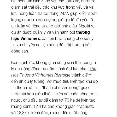
hệ thống an ninh 3 lớp với chốt bảo vệ, camera
giám sát trải đều các khu vực trọng yếu và và
lực lượng tuần tra cơ động 24/7, giúp kiểm soát
lượng người ra vào dự án, giữ gìn tối đa yếu tố
an toàn và riêng tư cho giới nhà giàu. Ngoài ra,
dự án được quản lý và vận hành bởi
thương
hiệu Vinhomes
, cái tên bảo chứng cho sự uy
tín và chuyên nghiệp hàng đầu thị trường bất
động sản.
Bên cạnh đó, không gian sống sinh thái cũng là
lý do cộng đồng cư dân thành đạt lựa chọn
khu
Hoa Phượng Vinhomes Riverside
thành điểm
đến an cư lý tưởng. Với mục tiêu kiến tạo khu đô
thị theo mô hình “thành phố ven sông” giao
thoa hài hòa giữa thiên nhiên và cuộc sống con
người, chủ đầu tư đã dành tới 70 ha để kiến tạo
mảng xanh, 12,4 ha cho không gian mặt nước
và 18,8km kênh đào, mang đến chất sống