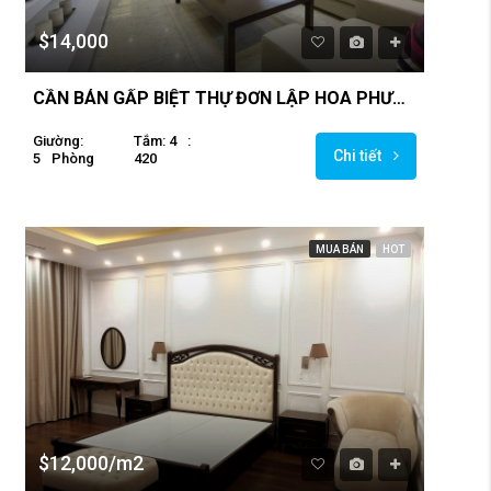
$14,000
CẦN BÁN GẤP BIỆT THỰ ĐƠN LẬP HOA PHƯỢNG – RỘNG ĐẸP
Giường:
Tắm: 4
:
Chi tiết
5
Phòng
420
MUA BÁN
HOT
$12,000/m2