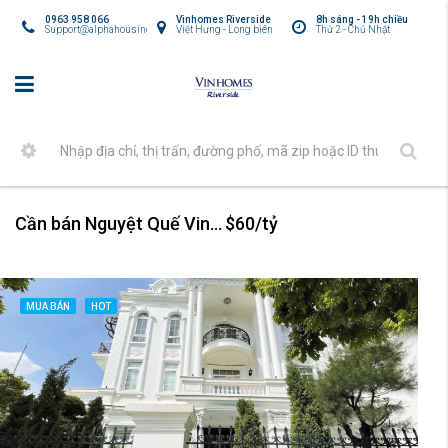
0963 958 066
Vinhomes Riverside
8h sáng - 19h chiều
Support@alphahousing.vn
Việt Hưng - Long biên
Thứ 2 - Chủ Nhật
Cần bán Nguyệt Quế Vinhomes Harmony
$60/tỷ
MUA BÁN
HOT