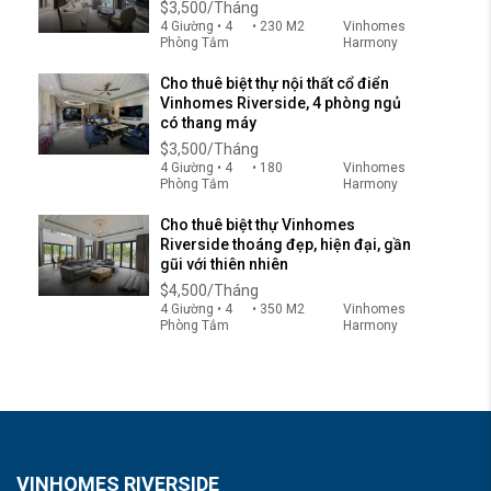
$3,500/Tháng
4 Giường • 4
• 230 M2
Vinhomes
Phòng Tắm
Harmony
Cho thuê biệt thự nội thất cổ điển
Vinhomes Riverside, 4 phòng ngủ
có thang máy
$3,500/Tháng
4 Giường • 4
• 180
Vinhomes
Phòng Tắm
Harmony
Cho thuê biệt thự Vinhomes
Riverside thoáng đẹp, hiện đại, gần
gũi với thiên nhiên
$4,500/Tháng
4 Giường • 4
• 350 M2
Vinhomes
Phòng Tắm
Harmony
VINHOMES RIVERSIDE