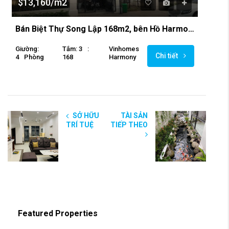
$13,160/m2
Bán Biệt Thự Song Lập 168m2, bên Hồ Harmony Tuylip 4
Giường:
Tắm: 3
:
Vinhomes
Chi tiết
4
Phòng
168
Harmony
SỞ HỮU
TÀI SẢN
TRÍ TUỆ
TIẾP THEO
Featured Properties