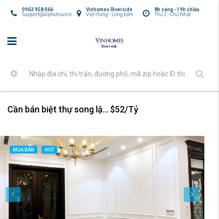
0963 958 066
Vinhomes Riverside
8h sáng - 19h chiều
Support@alphahousing.vn
Việt Hưng - Long biên
Thứ 2 - Chủ Nhật
Cần bán biệt thự song lập Vinhomes Harmony
$52/Tỷ
MUA BÁN
HOT