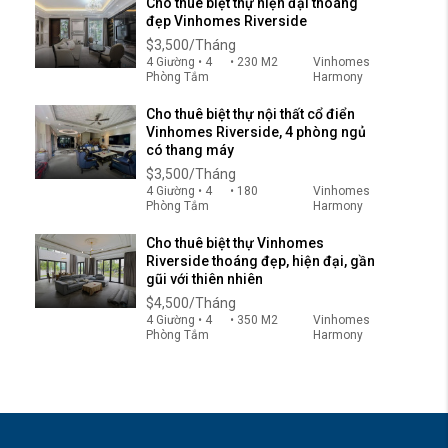
Cho thuê biệt thự hiện đại thoáng
đẹp Vinhomes Riverside
$3,500/Tháng
4 Giường • 4
• 230 M2
Vinhomes
Phòng Tắm
Harmony
Cho thuê biệt thự nội thất cổ điển
Vinhomes Riverside, 4 phòng ngủ
có thang máy
$3,500/Tháng
4 Giường • 4
• 180
Vinhomes
Phòng Tắm
Harmony
Cho thuê biệt thự Vinhomes
Riverside thoáng đẹp, hiện đại, gần
gũi với thiên nhiên
$4,500/Tháng
4 Giường • 4
• 350 M2
Vinhomes
Phòng Tắm
Harmony