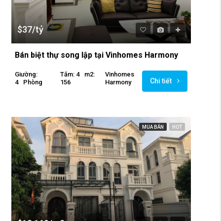
$37/tỷ
Bán biệt thự song lập tại Vinhomes Harmony
Giường:
Tắm: 4
M2:
Vinhomes
Chi tiết
4
Phòng
156
Harmony
MUA BÁN
HOT