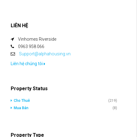
LIÊN HỆ
Vinhomes Riverside
0963 958 066
Support@alphahousing.vn
Liên hệ chúng tôi
Property Status
Cho Thuê
(219)
Mua Bán
(8)
Property Type