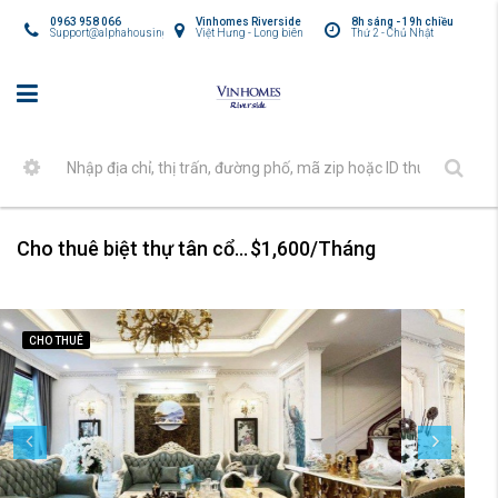
0963 958 066
Vinhomes Riverside
8h sáng - 19h chiều
Support@alphahousing.vn
Việt Hưng - Long biên
Thứ 2 - Chủ Nhật
Cho thuê biệt thự tân cổ điển cạnh hồ – Vinhomes The Harmony
$1,600/Tháng
CHO THUÊ