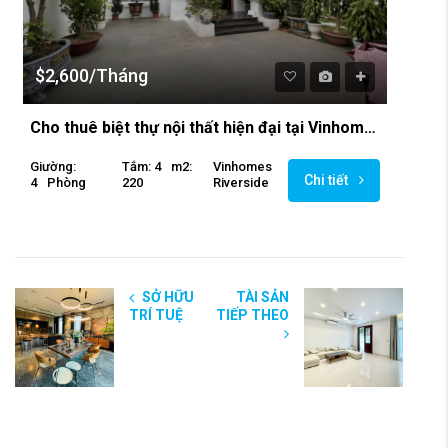
$2,600/Tháng
Cho thuê biệt thự nội thất hiện đại tại Vinhomes Riverside
Giường:
Tắm: 4
M2:
Vinhomes
Chi tiết
4
Phòng
220
Riverside
SỞ HỮU
TÀI SẢN
TRÍ TUỆ
TIẾP THEO