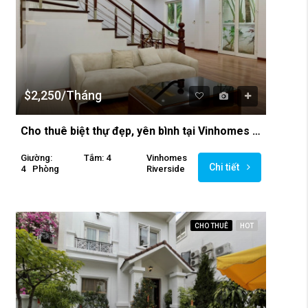
$2,250/Tháng
Cho thuê biệt thự đẹp, yên bình tại Vinhomes Riverside
Giường:
Tắm: 4
Vinhomes
Chi tiết
4
Phòng
Riverside
CHO THUÊ
HOT