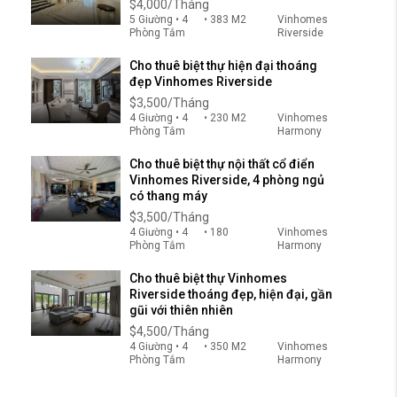
$4,000/Tháng
5 Giường • 4
• 383 M2
Vinhomes
Phòng Tắm
Riverside
Cho thuê biệt thự hiện đại thoáng
đẹp Vinhomes Riverside
$3,500/Tháng
4 Giường • 4
• 230 M2
Vinhomes
Phòng Tắm
Harmony
Cho thuê biệt thự nội thất cổ điển
Vinhomes Riverside, 4 phòng ngủ
có thang máy
$3,500/Tháng
4 Giường • 4
• 180
Vinhomes
Phòng Tắm
Harmony
Cho thuê biệt thự Vinhomes
Riverside thoáng đẹp, hiện đại, gần
gũi với thiên nhiên
$4,500/Tháng
4 Giường • 4
• 350 M2
Vinhomes
Phòng Tắm
Harmony