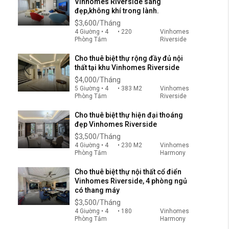
Vinhomes Riverside sáng
đẹp,không khí trong lành.
$3,600/Tháng
4 Giường • 4
• 220
Vinhomes
Phòng Tắm
Riverside
Cho thuê biệt thự rộng đầy đủ nội
thất tại khu Vinhomes Riverside
$4,000/Tháng
5 Giường • 4
• 383 M2
Vinhomes
Phòng Tắm
Riverside
Cho thuê biệt thự hiện đại thoáng
đẹp Vinhomes Riverside
$3,500/Tháng
4 Giường • 4
• 230 M2
Vinhomes
Phòng Tắm
Harmony
Cho thuê biệt thự nội thất cổ điển
Vinhomes Riverside, 4 phòng ngủ
có thang máy
$3,500/Tháng
4 Giường • 4
• 180
Vinhomes
Phòng Tắm
Harmony