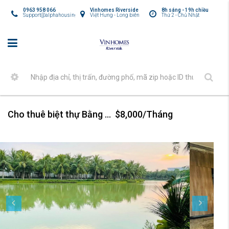
0963 958 066
Vinhomes Riverside
8h sáng - 19h chiều
Support@alphahousing.vn
Việt Hưng - Long biên
Thứ 2 - Chủ Nhật
Cho thuê biệt thự Bằng Lăng Vinhomes Riverside 6PN siêu đẹp
$8,000/Tháng