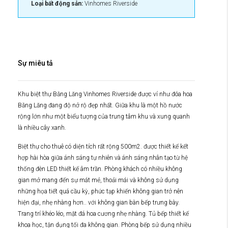
Loại bất động sản:
Vinhomes Riverside
Sự miêu tả
Khu biệt thự Bằng Lăng Vinhomes Riverside được ví như đóa hoa
Bằng Lăng đang độ nở rộ đẹp nhất. Giữa khu là một hồ nước
rộng lớn như một biểu tượng của trung tâm khu và xung quanh
là nhiều cây xanh.
Biệt thự cho thuê có diện tích rất rộng 500m2. được thiết kế kết
hợp hài hòa giữa ánh sáng tự nhiên và ánh sáng nhân tạo từ hệ
thống đèn LED thiết kế âm trần. Phòng khách có nhiều không
gian mở mang đến sự mát mẻ, thoải mái và không sử dụng
những họa tiết quá cầu kỳ, phức tạp khiến không gian trở nên
hiện đại, nhẹ nhàng hơn.. với không gian bàn bếp trưng bày.
Trang trí khéo léo, mặt đá hoa cương nhẹ nhàng. Tủ bếp thiết kế
khoa học, tận dụng tối đa không gian. Phòng bếp sử dụng nhiều