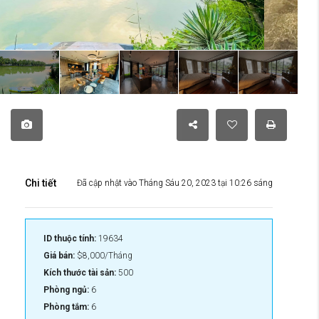
Chi tiết
Đã cập nhật vào Tháng Sáu 20, 2023 tại 10:26 sáng
ID thuộc tính:
19634
Giá bán:
$8,000/Tháng
Kích thước tài sản:
500
Phòng ngủ:
6
Phòng tắm:
6