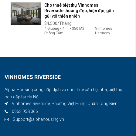
Cho thuê biệt thự Vinhomes
Riverside thoáng đẹp, hiện đại, gần
gũi với thiên nhiên
$4,500/Tháng
4 Giường • 4
• 350 M2
Vinhomes
Phòng Tắm
Harmony
VINHOMES RIVERSIDE
Alpha Housing cung cấp dịch vụ cho thuê căn hộ, nhà, biệt thự
cao cấp tại Hà Nội.
Vinhomes Riverside, Phường Việt Hưng, Quận Long Biên
0963 958 066
Support@alphahousing.vn