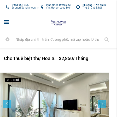
0963 958 066
Vinhomes Riverside
8h sáng - 19h chiều
Support@alphahousing.vn
Việt Hưng - Long biên
Thứ 2 - Chủ Nhật
Cho thuê biệt thự Hoa Sữa ven sông, nhiều ánh sáng
$2,850/Tháng
CHO THUÊ