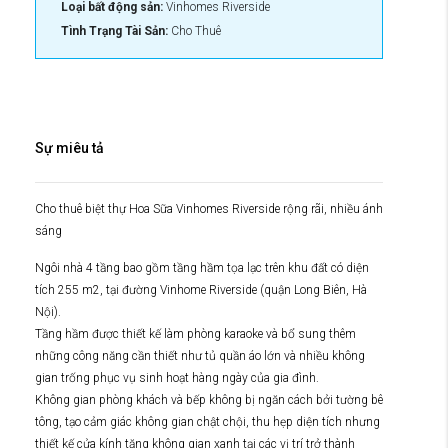
Loại bất động sản:
Vinhomes Riverside
Tình Trạng Tài Sản:
Cho Thuê
Sự miêu tả
Cho thuê biệt thự Hoa Sữa Vinhomes Riverside rộng rãi, nhiều ánh
sáng
Ngôi nhà 4 tầng bao gồm tầng hầm tọa lạc trên khu đất có diện
tích 255 m2, tại đường Vinhome Riverside (quận Long Biên, Hà
Nội).
Tầng hầm được thiết kế làm phòng karaoke và bổ sung thêm
những công năng cần thiết như tủ quần áo lớn và nhiều không
gian trống phục vụ sinh hoạt hàng ngày của gia đình.
Không gian phòng khách và bếp không bị ngăn cách bởi tường bê
tông, tạo cảm giác không gian chật chội, thu hẹp diện tích nhưng
thiết kế cửa kính tăng không gian xanh tại các vị trí trở thành