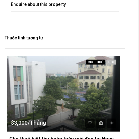
Enquire about this property
Thuộc tính tương tự
CHO THUÊ
HOT
$3,000/Tháng
Cho thuê biệt thự hoàn toàn mới đẹp tại Nguyệt Quế – Vinhomes The Harmony