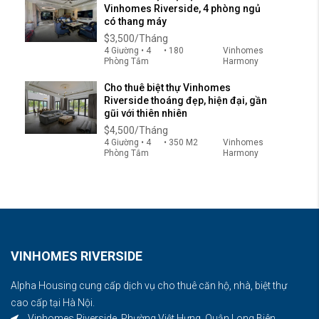
Vinhomes Riverside, 4 phòng ngủ
có thang máy
$3,500/Tháng
4 Giường • 4
• 180
Vinhomes
Phòng Tắm
Harmony
Cho thuê biệt thự Vinhomes
Riverside thoáng đẹp, hiện đại, gần
gũi với thiên nhiên
$4,500/Tháng
4 Giường • 4
• 350 M2
Vinhomes
Phòng Tắm
Harmony
VINHOMES RIVERSIDE
Alpha Housing cung cấp dịch vụ cho thuê căn hộ, nhà, biệt thự
cao cấp tại Hà Nội.
Vinhomes Riverside, Phường Việt Hưng, Quận Long Biên