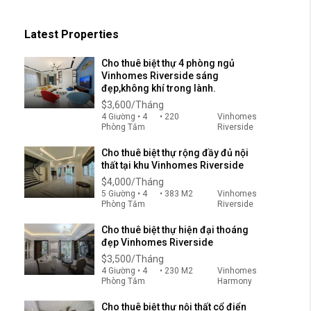
Latest Properties
Cho thuê biệt thự 4 phòng ngủ
Vinhomes Riverside sáng
đẹp,không khí trong lành.
$3,600/Tháng
4 Giường • 4
• 220
Vinhomes
Phòng Tắm
Riverside
Cho thuê biệt thự rộng đầy đủ nội
thất tại khu Vinhomes Riverside
$4,000/Tháng
5 Giường • 4
• 383 M2
Vinhomes
Phòng Tắm
Riverside
Cho thuê biệt thự hiện đại thoáng
đẹp Vinhomes Riverside
$3,500/Tháng
4 Giường • 4
• 230 M2
Vinhomes
Phòng Tắm
Harmony
Cho thuê biệt thự nội thất cổ điển