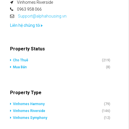
Vinhomes Riverside
0963 958 066
Support@alphahousing.vn
Liên hệ chúng tôi
Property Status
Cho Thuê
(219)
Mua Bán
(8)
Property Type
Vinhomes Harmony
(79)
Vinhomes Riverside
(146)
Vinhomes Symphony
(12)