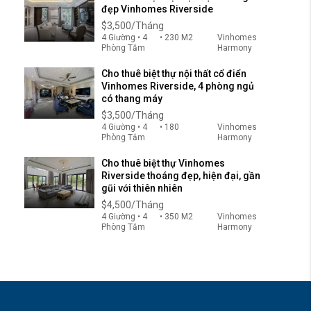
đẹp Vinhomes Riverside
$3,500/Tháng
4 Giường • 4
• 230 M2
Vinhomes
Phòng Tắm
Harmony
Cho thuê biệt thự nội thất cổ điển
Vinhomes Riverside, 4 phòng ngủ
có thang máy
$3,500/Tháng
4 Giường • 4
• 180
Vinhomes
Phòng Tắm
Harmony
Cho thuê biệt thự Vinhomes
Riverside thoáng đẹp, hiện đại, gần
gũi với thiên nhiên
$4,500/Tháng
4 Giường • 4
• 350 M2
Vinhomes
Phòng Tắm
Harmony