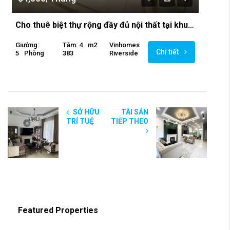
Cho thuê biệt thự rộng đầy đủ nội thất tại khu Vinhomes Riverside
Giường:
Tắm: 4
M2:
Vinhomes
Chi tiết
5
Phòng
383
Riverside
SỞ HỮU
TÀI SẢN
TRÍ TUỆ
TIẾP THEO
Featured Properties