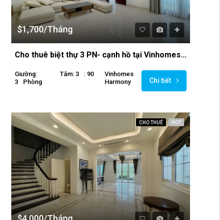
$1,700/Tháng
Cho thuê biệt thự 3 PN- cạnh hồ tại Vinhomes The Harmony
Giường:
Tắm: 3
: 90
Vinhomes
Chi tiết
3
Phòng
Harmony
CHO THUÊ
HOT
$4,000/Tháng