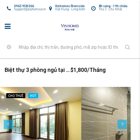
0963 958 066
Vinhomes Riverside
8h sáng - 19h chiều
Support@alphahousing.vn
Việt Hưng - Long biên
Thứ 2 - Chủ Nhật
Biệt thự 3 phòng ngủ tại Vinhomes Harmony cho thuê
$1,800/Tháng
CHO THUÊ
HOT