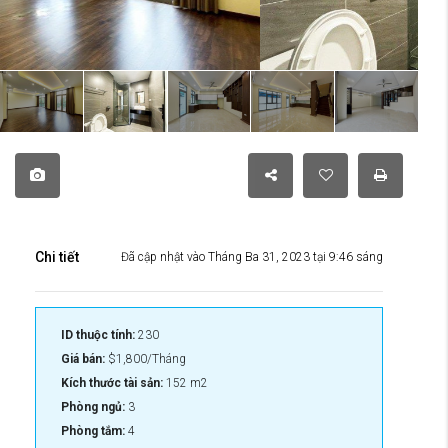
Chi tiết
Đã cập nhật vào Tháng Ba 31, 2023 tại 9:46 sáng
ID thuộc tính:
230
Giá bán:
$1,800/Tháng
Kích thước tài sản:
152 m2
Phòng ngủ:
3
Phòng tắm:
4