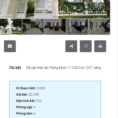
Chi tiết
Đã cập nhật vào Tháng Mười 17, 2023 tại 10:27 sáng
ID thuộc tính:
20352
Giá bán:
$2,200
Diện tích đất:
250
Phòng ngủ:
4
Phòng tắm:
4