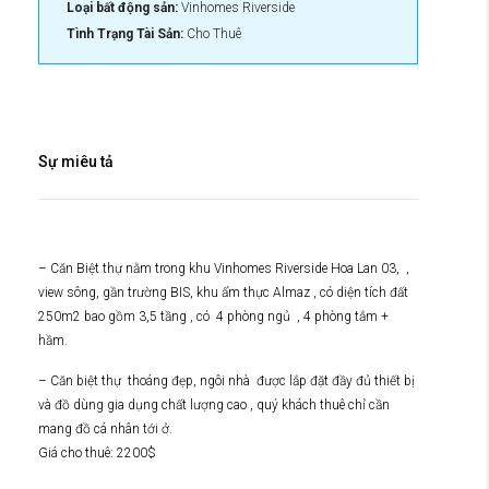
Loại bất động sản:
Vinhomes Riverside
Tình Trạng Tài Sản:
Cho Thuê
Sự miêu tả
– Căn Biệt thự nằm trong khu Vinhomes Riverside Hoa Lan 03, ,
view sông, gần trường BIS, khu ẩm thực Almaz , có diện tích đất
250m2 bao gồm 3,5 tầng , có 4 phòng ngủ , 4 phòng tắm +
hầm.
– Căn biệt thự thoáng đẹp, ngôi nhà được lắp đặt đầy đủ thiết bị
và đồ dùng gia dụng chất lượng cao , quý khách thuê chỉ cần
mang đồ cá nhân tới ở.
Giá cho thuê: 2200$