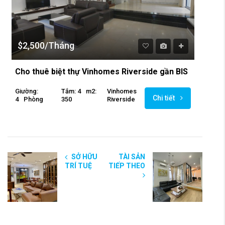
$2,500/Tháng
Cho thuê biệt thự Vinhomes Riverside gần BIS
Giường:
Tắm: 4
M2:
Vinhomes
Chi tiết
4
Phòng
350
Riverside
SỞ HỮU
TÀI SẢN
TRÍ TUỆ
TIẾP THEO