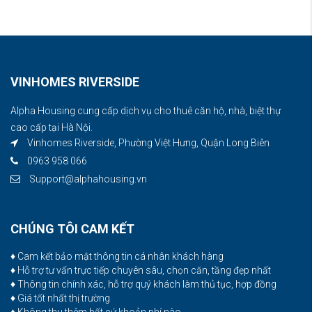
VINHOMES RIVERSIDE
Alpha Housing cung cấp dịch vụ cho thuê căn hộ, nhà, biệt thự
cao cấp tại Hà Nội.
Vinhomes Riverside, Phường Việt Hưng, Quận Long Biên
0963 958 066
Support@alphahousing.vn
CHÚNG TÔI CAM KẾT
♦ Cam kết bảo mật thông tin cá nhân khách hàng
♦ Hỗ trợ tư vấn trực tiếp chuyên sâu, chọn căn, tầng đẹp nhất
♦ Thông tin chính xác, hỗ trợ quý khách làm thủ tục, hợp đồng
♦ Giá tốt nhất thị trường
♦ Không thu thêm bất cứ khoản phí nào