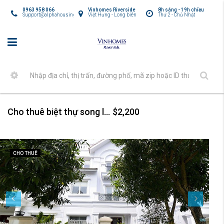
0963 958 066
Vinhomes Riverside
8h sáng - 19h chiều
Support@alphahousing.vn
Việt Hưng - Long biên
Thứ 2 - Chủ Nhật
Cho thuê biệt thự song lập 4 PN, view sông tại Vinhomes Riverside Hoa Lan.
$2,200
CHO THUÊ