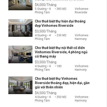
$4,000/Tháng
5 Giường • 4
• 383 M2
Vinhomes
Phòng Tắm
Riverside
Cho thuê biệt thự hiện đại thoáng
đẹp Vinhomes Riverside
$3,500/Tháng
4 Giường • 4
• 230 M2
Vinhomes
Phòng Tắm
Harmony
Cho thuê biệt thự nội thất cổ điển
Vinhomes Riverside, 4 phòng ngủ
có thang máy
$3,500/Tháng
4 Giường • 4
• 180
Vinhomes
Phòng Tắm
Harmony
Cho thuê biệt thự Vinhomes
Riverside thoáng đẹp, hiện đại, gần
gũi với thiên nhiên
$4,500/Tháng
4 Giường • 4
• 350 M2
Vinhomes
Phòng Tắm
Harmony